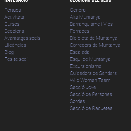
Portada
General
Activitats
Alta Muntanya
Cursos
Barranquisme i Vies
Seccions
Ferrades
Avantatges socis
Bicicleta de Muntanya
Llicències
Corredors de Muntanya
Blog
Escalada
Fes-te soci
Esqui de Muntanya
Excursionisme
Cuidadors de Senders
Wild Women Team
Secció Jove
Secció de Persones
Sordes
Secció de Raquetes