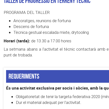
Taller de Progressió en terreny tècnic
PROGRAMA DEL TALLER
Ancoratges, reunions de fortuna
Descens de fortuna
Tècnica gestual escalada mixte, drytooling
Horari (tarda):
de 13.30 a 17.00 hores
La setmana abans a l'activitat el tècnic contactarà amb els 
punt de trobada.
Requeriments
És una activitat exclusiva per socis i sòcies, amb la 
Obligatorietat de tenir la targeta federativa 2020 (mín
Dur el material adequat per l'activitat.