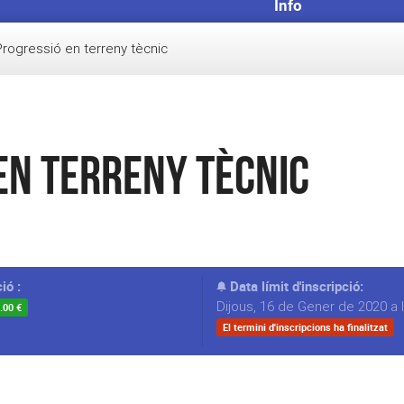
Info
Progressió en terreny tècnic
en terreny tècnic
ió :
Data límit d'inscripció:
Dijous, 16 de Gener de 2020 a 
.00 €
El termini d'inscripcions ha finalitzat