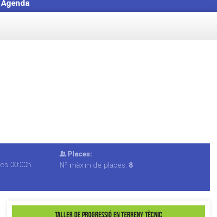
Agenda
Places:
les 00:00h
8
Nº màxim de places:
Taller de Progressió en terreny tècnic