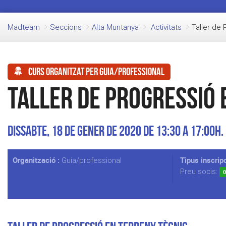
Madteam
Seccions
Alta Muntanya
Activitats
Taller de 
Curs organitzat per guia/professional
Taller de Progressió 
Dissabte, 18 de Gener de 2020 de 13:30 a 17:00h.
Organització :
Tipus inscripc
Guia/professional
Preu socis:
0