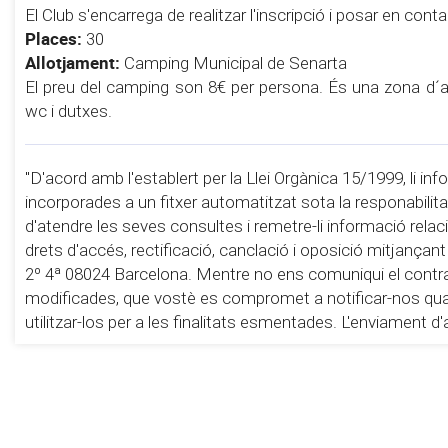
El Club s'encarrega de realitzar l'inscripció i posar en cont
Places:
30
Allotjament:
Camping Municipal de Senarta
El preu del camping son 8€ per persona. És una zona d´ac
wc i dutxes.
"D'acord amb l'establert per la Llei Orgànica 15/1999, li 
incorporades a un fitxer automatitzat sota la responab
d'atendre les seves consultes i remetre-li informació relac
drets d'accés, rectificació, canclació i oposició mitjançant
2º 4ª 08024 Barcelona. Mentre no ens comuniqui el contr
modificades, que vostè es compromet a notificar-nos qual
utilitzar-los per a les finalitats esmentades. L'enviament 