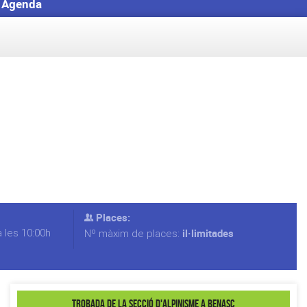
Agenda
Places:
 les 10:00h
il·limitades
Nº màxim de places:
Trobada de la Secció d'Alpinisme a Benasc