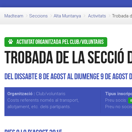
Madteam
Seccions
Alta Muntanya
Activitats
Trobada d
Activitat organitzada pel club/voluntaris
Trobada de la Secció 
Del Dissabte 8 de Agost al Diumenge 9 de Agost 
Organització :
Tipus inscripc
Club/voluntaris
Costs referents només al transport,
Preu socis:
0
allotjament, etc. dels partipants.
Preu no soci