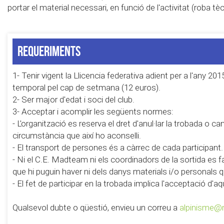
portar el material necessari, en funció de l'activitat (roba t
Requeriments
1- Tenir vigent la Llicencia federativa adient per a l'any 2015
temporal pel cap de setmana (12 euros).
2- Ser major d'edat i soci del club.
3- Acceptar i acomplir les següents normes:
- L'organització es reserva el dret d'anul·lar la trobada o c
circumstància que així ho aconselli.
- El transport de persones és a càrrec de cada participan
- Ni el C.E. Madteam ni els coordinadors de la sortida es
que hi puguin haver ni dels danys materials i/o personals q
- El fet de participar en la trobada implica l'acceptació d
Qualsevol dubte o qüestió, envieu un correu a
alpinisme@