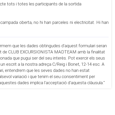
acte tots i totes les participants de la sortida
ampada oberta, no hi han parceles ni electricitat. Hi han
informem que les dades obtingudes d'aquest formulari seran
ilitat de CLUB EXCURSIONISTA MADTEAM amb la finalitat
ionada que pugui ser del seu interès. Pot exercir els seus
 un escrit a la nostra adreça C/Reig i Bonet, 12-14 esc. A
ari, entendrem que les seves dades no han estat
sevol variació i que tenim el seu consentiment per
d'aquestes dades implica l'acceptació d'aquesta clàusula."