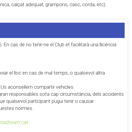
ècnica, calçat adequat, grampons, casc, corda, etc).
. En cas de no tenir-ne el Club et facilitarà una llicència
anviar el lloc en cas de mal temps, o qualsevol altra
t. Us aconsellem compartir vehicles.
 faran responsables sota cap circumstància, dels accidents
ue qualsevol participant pugui tenir o causar.
'aquestes normes.
madteam.cat