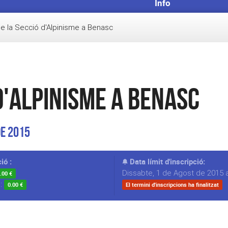
Info
e la Secció d'Alpinisme a Benasc
d'Alpinisme a Benasc
de 2015
ió :
Data límit d'inscripció:
Dissabte, 1 de Agost de 2015 a
.00 €
s:
0.00 €
El termini d'inscripcions ha finalitzat