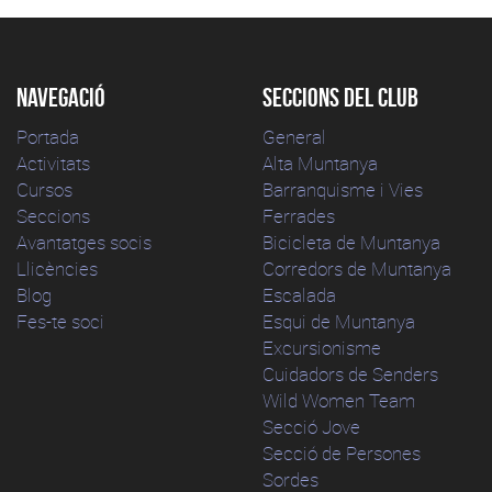
Navegació
Seccions del club
Portada
General
Activitats
Alta Muntanya
Cursos
Barranquisme i Vies
Seccions
Ferrades
Avantatges socis
Bicicleta de Muntanya
Llicències
Corredors de Muntanya
Blog
Escalada
Fes-te soci
Esqui de Muntanya
Excursionisme
Cuidadors de Senders
Wild Women Team
Secció Jove
Secció de Persones
Sordes