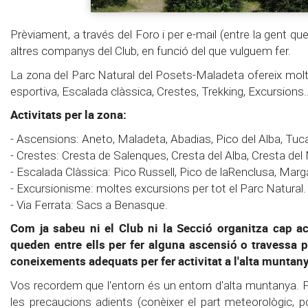
Prèviament, a través del Foro i per e-mail (entre la gent q
altres companys del Club, en funció del que vulguem fer.
La zona del Parc Natural del Posets-Maladeta ofereix moltí
esportiva, Escalada clàssica, Crestes, Trekking, Excursions..
Activitats per la zona:
- Ascensions: Aneto, Maladeta, Abadias, Pico del Alba, Tuca
- Crestes: Cresta de Salenques, Cresta del Alba, Cresta del 
- Escalada Clàssica: Pico Russell, Pico de laRenclusa, Margal
- Excursionisme: moltes excursions per tot el Parc Natural.
- Via Ferrata: Sacs a Benasque.
Com ja sabeu ni el Club ni la Secció organitza cap act
queden entre ells per fer alguna ascensió o travessa pe
coneixements adequats per fer activitat a l'alta muntan
Vos recordem que l'entorn és un entorn d'alta muntanya. Per
les precaucions adients (conèixer el part meteorològic, por