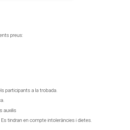
ents preus:
ls participants a la trobada.
ça.
 auxilis
 Es tindran en compte intoleràncies i dietes.