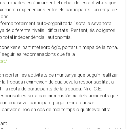
e les trobades és únicament el debat de les activitats que
eixement i experiències entre els participants i un mitjà de
ions.
 forma totalment auto-organitzada i sota la seva total
de diferents nivells i dificultats. Per tant, és obligatori
b total independència i autonomia.
conèixer el part meteorològic, portar un mapa de la zona,
 i seguir les recomanacions que fa la
tat/
omporten les activitats de muntanya que puguin realitzar
la trobada i eximeixen de qualsevulla responsabilitat al
i la resta de participants de la trobada. Ni el C.E.
 responsables sota cap circumstància dels accidents que
 que qualsevol participant pugui tenir o causar
 o canviar el lloc en cas de mal temps o qualsevol altra
pant.