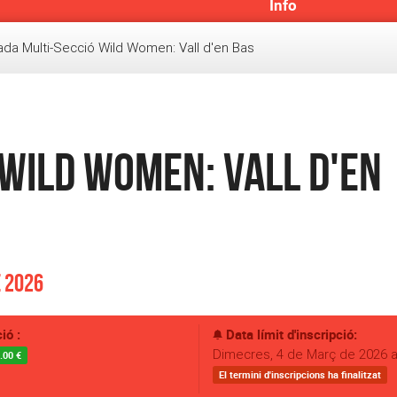
Info
da Multi-Secció Wild Women: Vall d'en Bas
Wild Women: Vall d'en
e 2026
ió :
Data límit d'inscripció:
Dimecres, 4 de Març de 2026 a
.00 €
El termini d'inscripcions ha finalitzat