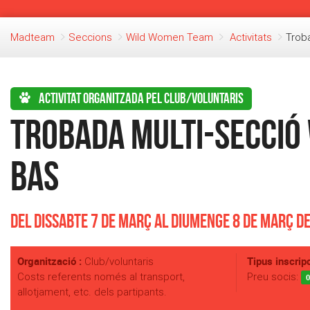
Madteam
Seccions
Wild Women Team
Activitats
Troba
Activitat organitzada pel club/voluntaris
Trobada Multi-Secció 
Bas
Del Dissabte 7 de Març al Diumenge 8 de Març d
Organització :
Tipus inscripc
Club/voluntaris
Costs referents només al transport,
Preu socis:
0
allotjament, etc. dels partipants.