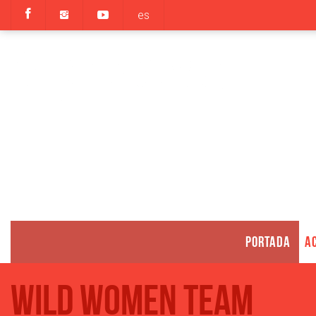
es
PORTADA
AC
Wild Women Team