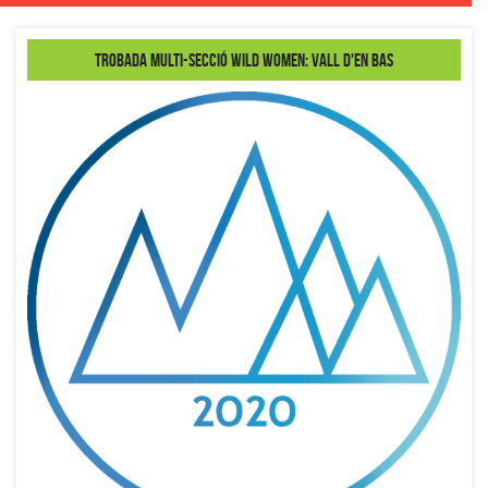
Trobada Multi-Secció Wild Women: Vall d'en Bas