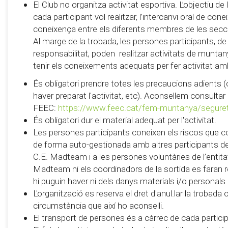
El Club no organitza activitat esportiva. L’objectiu d
cada participant vol realitzar, l’intercanvi oral de con
coneixença entre els diferents membres de les secc
Al marge de la trobada, les persones participants, de
responsabilitat, poden realitzar activitats de muntanya 
tenir els coneixements adequats per fer activitat am
És obligatori prendre totes les precaucions adients (
haver preparat l'activitat, etc). Aconsellem consultar
FEEC:
https://www.feec.cat/fem-muntanya/segure
És obligatori dur el material adequat per l'activitat.
Les persones participants coneixen els riscos que c
de forma auto-gestionada amb altres participants de 
C.E. Madteam i a les persones voluntàries de l’entitat 
Madteam ni els coordinadors de la sortida es faran
hi puguin haver ni dels danys materials i/o personals
L'organització es reserva el dret d'anul.lar la trobada
circumstància que així ho aconselli.
El transport de persones és a càrrec de cada partici