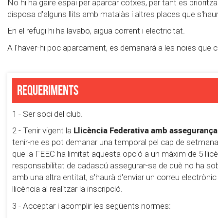
No hi ha gaire espai per aparcar cotxes, per tant es priorit
disposa d'alguns llits amb matalàs i altres places que s'ha
En el refugi hi ha lavabo, aigua corrent i electricitat.
A l'haver-hi poc aparcament, es demanarà a les noies que co
Requeriments
1 - Ser soci del club.
Llicència Federativa amb assegurança q
2 - Tenir vigent la
tenir-ne es pot demanar una temporal pel cap de setmana al
que la FEEC ha limitat aquesta opció a un màxim de 5 llicè
responsabilitat de cadascú assegurar-se de què no ha sobre
amb una altra entitat, s'haurà d'enviar un correu electrònic
llicència al realitzar la inscripció.
3 - Acceptar i acomplir les següents normes: