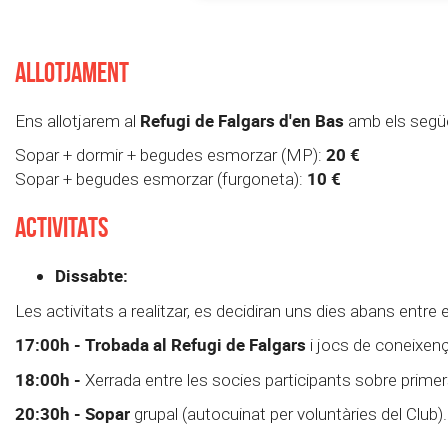
ALLOTJAMENT
Refugi de Falgars d'en Bas
Ens allotjarem al
amb els segü
20 €
Sopar + dormir + begudes esmorzar (MP):
10 €
Sopar + begudes esmorzar (furgoneta):
ACTIVITATS
Dissabte:
Les activitats a realitzar, es decidiran uns dies abans entre e
17:00h - Trobada al Refugi de Falgars
i jocs de coneixen
18:00h -
Xerrada entre les socies participants sobre primers
20:30h - Sopar
grupal (autocuinat per voluntàries del Club).