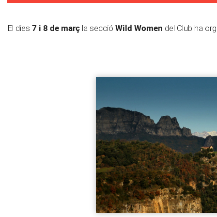
7 i 8 de març
Wild Women
El dies
la secció
del Club ha or