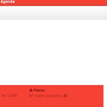
Agenda
Places:
 les 15:00h
31
Nº màxim de places: