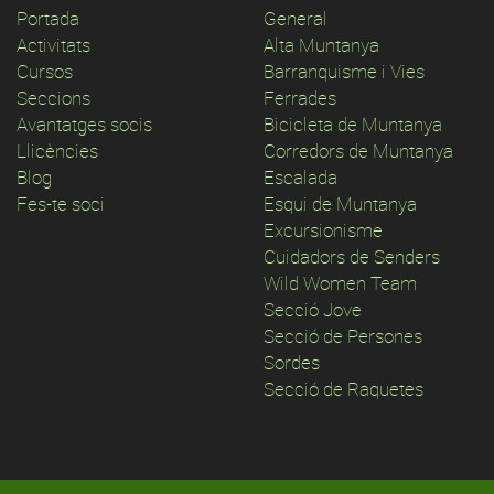
Portada
General
Activitats
Alta Muntanya
Cursos
Barranquisme i Vies
Seccions
Ferrades
Avantatges socis
Bicicleta de Muntanya
Llicències
Corredors de Muntanya
Blog
Escalada
Fes-te soci
Esqui de Muntanya
Excursionisme
Cuidadors de Senders
Wild Women Team
Secció Jove
Secció de Persones
Sordes
Secció de Raquetes