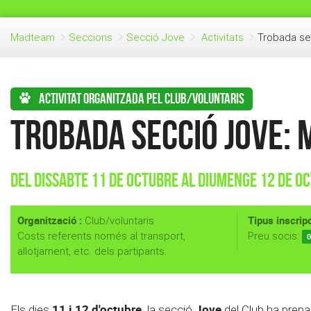
Madteam
Seccions
Secció Jove
Activitats
Trobada se
Activitat organitzada pel club/voluntaris
Trobada secció Jove:
Del Dissabte 11 de Octubre al Diumenge 12 de O
Organització :
Tipus inscripc
Club/voluntaris
Costs referents només al transport,
Preu socis:
0
allotjament, etc. dels partipants.
11 i 12 d'octubre,
Jove
Els dies
la secció
del Club ha prepa