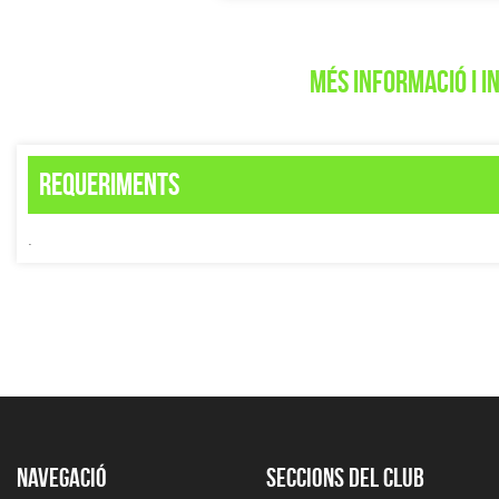
MÉS INFORMACIÓ I I
Requeriments
.
Navegació
Seccions del club