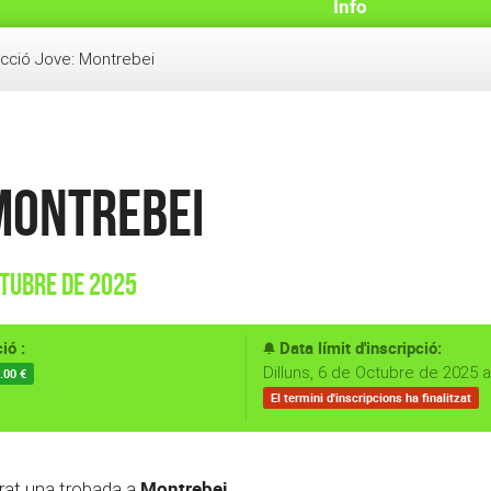
Info
cció Jove: Montrebei
 Montrebei
ctubre de 2025
ió :
Data límit d'inscripció:
Dilluns, 6 de Octubre de 2025 a
.00 €
El termini d'inscripcions ha finalitzat
Montrebei.
rat una trobada a