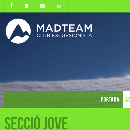
es
PORTADA
AC
Secció Jove