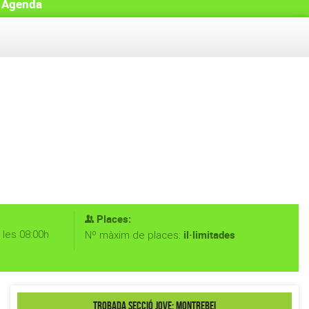
Agenda
Places:
 les 08:00h
il·limitades
Nº màxim de places:
Trobada secció Jove: Montrebei