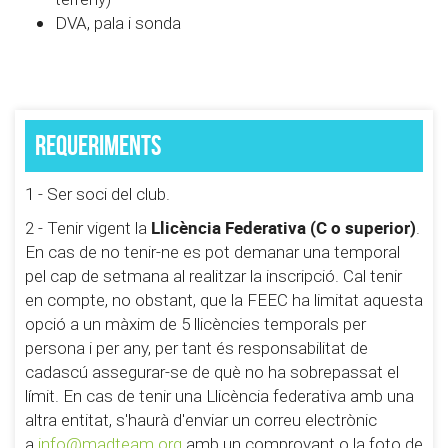
DVA, pala i sonda
Requeriments
1 - Ser soci del club.
Llicència Federativa (C o superior)
2 - Tenir vigent la
.
En cas de no tenir-ne es pot demanar una temporal
pel cap de setmana al realitzar la inscripció. Cal tenir
en compte, no obstant, que la FEEC ha limitat aquesta
opció a un màxim de 5 llicències temporals per
persona i per any, per tant és responsabilitat de
cadascú assegurar-se de què no ha sobrepassat el
límit. En cas de tenir una Llicència federativa amb una
altra entitat, s'haurà d'enviar un correu electrònic
a
info@madteam.org
amb un comprovant o la foto de