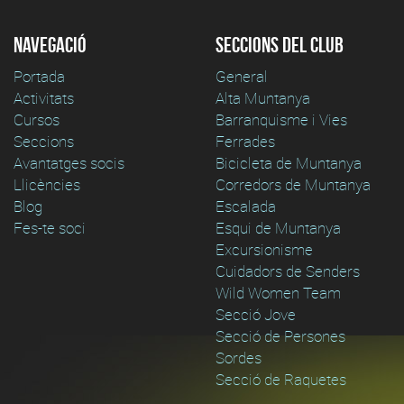
Navegació
Seccions del club
Portada
General
Activitats
Alta Muntanya
Cursos
Barranquisme i Vies
Seccions
Ferrades
Avantatges socis
Bicicleta de Muntanya
Llicències
Corredors de Muntanya
Blog
Escalada
Fes-te soci
Esqui de Muntanya
Excursionisme
Cuidadors de Senders
Wild Women Team
Secció Jove
Secció de Persones
Sordes
Secció de Raquetes