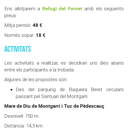
Refugi del Fornet
Ens allotjarem a
amb els següents
preus:
48 €
Mitja pensió:
18
€
Només sopar:
ACTIVITATS
Les activitats a realitzar, es decidiran uns dies abans
entre els participants a la trobada.
Algunes de les propostes són:
Des del pàrquing de Baqueira Beret circulars
passant pel Santuari del Montgarri.
Mare de Diu de Montgarri i Tuc de Pèdescauç
Desnivell: 750 m.
Distància: 14,5 km.