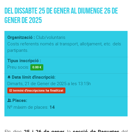
Del Dissabte 25 de Gener al Diumenge 26 de
Gener de 2025
Organització :
Club/voluntaris
Costs referents només al transport, allotjament, etc. dels
partipants.
Tipus inscripció :
Preu socis:
0.00 €
Data límit d'inscripció:
Dimarts, 21 de Gener de 2025 a les 13:15h
El termini d'inscripcions ha finalitzat
Places:
14
Nº màxim de places:
25 i 26 de gener,
secció de Raquetes
Els dies
la
del