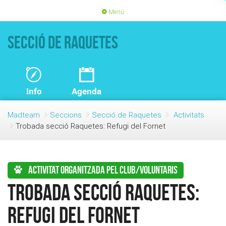
Menú
PORTADA
ACTIVITATS
Secció de Raquetes
LLICÈNCIES
RENOVACIÓ QUOTA
BLOG
QUI SOM
Info
Agenda
FES-TE SOCI
Madteam
Seccions
Secció de Raquetes
Activitats
Trobada secció Raquetes: Refugi del Fornet
Activitat organitzada pel club/voluntaris
Trobada secció Raquetes:
Refugi del Fornet