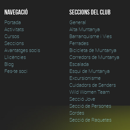
Navegació
Seccions del club
Portada
General
Activitats
Alta Muntanya
Cursos
Barranquisme i Vies
Seccions
Ferrades
Avantatges socis
Bicicleta de Muntanya
Llicències
Corredors de Muntanya
Blog
Escalada
Fes-te soci
Esqui de Muntanya
Excursionisme
Cuidadors de Senders
Wild Women Team
Secció Jove
Secció de Persones
Sordes
Secció de Raquetes