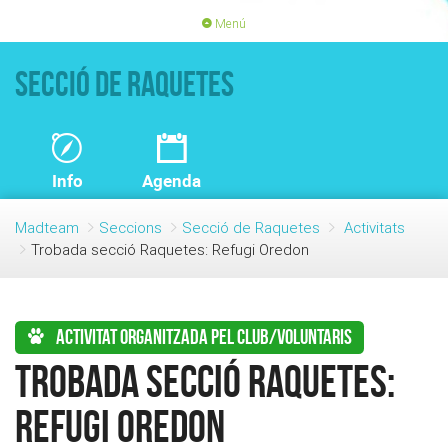
Menú
PORTADA
ACTIVITATS
Secció de Raquetes
LLICÈNCIES
RENOVACIÓ QUOTA
BLOG
QUI SOM
Info
Agenda
FES-TE SOCI
Madteam
Seccions
Secció de Raquetes
Activitats
Trobada secció Raquetes: Refugi Oredon
Activitat organitzada pel club/voluntaris
Trobada secció Raquetes:
Refugi Oredon