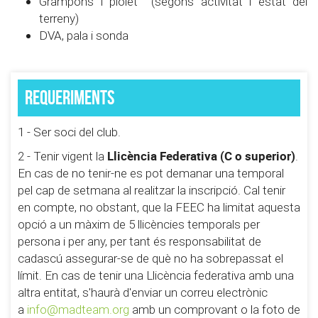
Grampons i piolet (segons activitat i estat del
terreny)
DVA, pala i sonda
Requeriments
1 - Ser soci del club.
Llicència Federativa (C o superior)
2 - Tenir vigent la
.
En cas de no tenir-ne es pot demanar una temporal
pel cap de setmana al realitzar la inscripció. Cal tenir
en compte, no obstant, que la FEEC ha limitat aquesta
opció a un màxim de 5 llicències temporals per
persona i per any, per tant és responsabilitat de
cadascú assegurar-se de què no ha sobrepassat el
límit. En cas de tenir una Llicència federativa amb una
altra entitat, s'haurà d'enviar un correu electrònic
a
info@madteam.org
amb un comprovant o la foto de