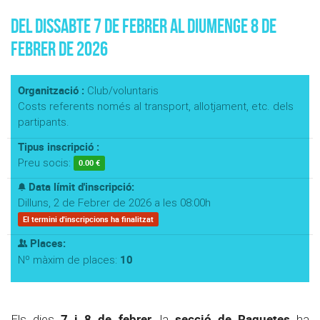
Del Dissabte 7 de Febrer al Diumenge 8 de
Febrer de 2026
Organització :
Club/voluntaris
Costs referents només al transport, allotjament, etc. dels
partipants.
Tipus inscripció :
Preu socis:
0.00 €
Data límit d'inscripció:
Dilluns, 2 de Febrer de 2026 a les 08:00h
El termini d'inscripcions ha finalitzat
Places:
10
Nº màxim de places:
7 i 8 de febrer,
secció de Raquetes
Els dies
la
ha