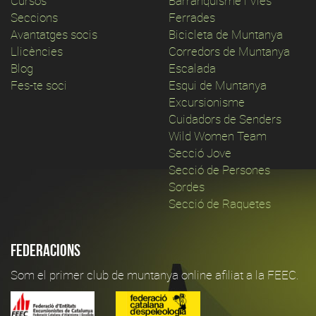
Cursos
Barranquisme i Vies
Seccions
Ferrades
Avantatges socis
Bicicleta de Muntanya
Llicències
Corredors de Muntanya
Blog
Escalada
Fes-te soci
Esqui de Muntanya
Excursionisme
Cuidadors de Senders
Wild Women Team
Secció Jove
Secció de Persones
Sordes
Secció de Raquetes
Federacions
Som el primer club de muntanya online afiliat a la FEEC.