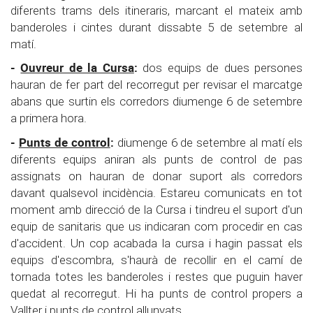
diferents trams dels itineraris, marcant el mateix amb
banderoles i cintes durant dissabte 5 de setembre al
matí.
-
Ouvreur de la Cursa
:
dos equips de dues persones
hauran de fer part del recorregut per revisar el marcatge
abans que surtin els corredors diumenge 6 de setembre
a primera hora.
-
Punts de control
:
diumenge 6 de setembre al matí els
diferents equips aniran als punts de control de pas
assignats on hauran de donar suport als corredors
davant qualsevol incidència. Estareu comunicats en tot
moment amb direcció de la Cursa i tindreu el suport d'un
equip de sanitaris que us indicaran com procedir en cas
d'accident. Un cop acabada la cursa i hagin passat els
equips d'escombra, s'haurà de recollir en el camí de
tornada totes les banderoles i restes que puguin haver
quedat al recorregut. Hi ha punts de control propers a
Vallter i punts de control allunyats.