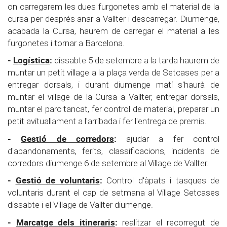
on carregarem les dues furgonetes amb el material de la
cursa per després anar a Vallter i descarregar. Diumenge,
acabada la Cursa, haurem de carregar el material a les
furgonetes i tornar a Barcelona.
-
Logística
:
dissabte 5 de setembre a la tarda haurem de
muntar un petit village a la plaça verda de Setcases per a
entregar dorsals, i durant diumenge matí s'haurà de
muntar el village de la Cursa a Vallter, entregar dorsals,
muntar el parc tancat, fer control de material, preparar un
petit avituallament a l'arribada i fer l'entrega de premis.
-
Gestió de corredors
:
ajudar a fer control
d'abandonaments, ferits, classificacions, incidents de
corredors diumenge 6 de setembre al Village de Vallter.
-
Gestió de voluntaris
:
Control d'àpats i tasques de
voluntaris durant el cap de setmana al Village Setcases
dissabte i el Village de Vallter diumenge.
-
Marcatge dels itineraris
:
realitzar el recorregut de