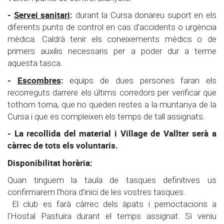
-
Servei sanitari
:
durant la Cursa donareu suport en els
diferents punts de control en cas d'accidents o urgència
mèdica. Caldrà tenir els coneixements mèdics o de
primers auxilis necessaris per a poder dur a terme
aquesta tasca.
-
Escombres
:
equips de dues persones faran els
recorreguts darrere els últims corredors per verificar que
tothom torna, que no queden restes a la muntanya de la
Cursa i que es compleixen els temps de tall assignats.
- La recollida del material i Village de Vallter serà a
càrrec de tots els voluntaris.
Disponibilitat horària:
Quan tinguem la taula de tasques definitives us
confirmarem l'hora d'inici de les vostres tasques.
El club es farà càrrec dels àpats i pernoctacions a
l'Hostal Pastuira durant el temps assignat. Si veniu