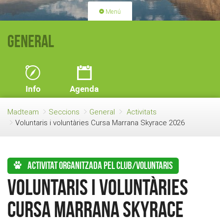
Menú
PORTADA
ACTIVITATS
General
LLICÈNCIES
RENOVACIÓ QUOTA
BLOG
QUI SOM
Info
Agenda
FES-TE SOCI
Madteam
Seccions
General
Activitats
Voluntaris i voluntàries Cursa Marrana Skyrace 2026
Activitat organitzada pel club/voluntaris
Voluntaris i voluntàries
Cursa Marrana Skyrace