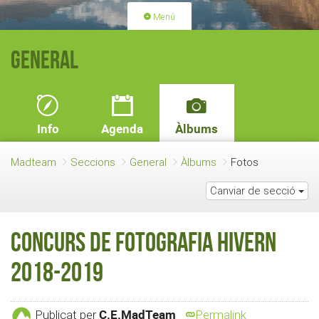
Menú
PORTADA
ACTIVITATS
General
LLICÈNCIES
RENOVACIÓ QUOTA
BLOG
QUI SOM
Info
Agenda
Àlbums
FES-TE SOCI
Madteam
Seccions
General
Àlbums
Fotos
Canviar de secció
Concurs de Fotografia Hivern
2018-2019
C.E.MadTeam
Publicat per
Permalink