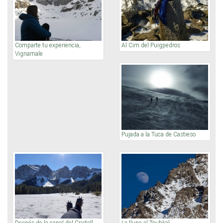
Comparte tu experiencia,
Al Cim del Puigpedros
Vignamale
Pujada a la Tuca de Castieso
Despés de la canal del Cristall
La lluna al Toubkal