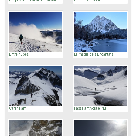
Entre nubes
La màgia dels Encantats
Carenejant
Passejant vora el riu