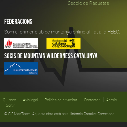
Secció de Raquetes
Federacions
Som el primer club de muntanya online afiliat a la FEEC.
Socis de Mountain Wilderness Catalunya
Qui som
Avís legal
Política de privacitat
Contactar
Admin
Sortir
© C.E.MadTeam. Aquesta obra està sota llicència Creative Commons