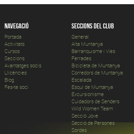
Navegació
Seccions del club
Portada
General
Activitats
Alta Muntanya
Cursos
Barranquisme i Vies
Seccions
Ferrades
Avantatges socis
Bicicleta de Muntanya
Llicències
Corredors de Muntanya
Blog
Escalada
Fes-te soci
Esqui de Muntanya
Excursionisme
Cuidadors de Senders
Wild Women Team
Secció Jove
Secció de Persones
Sordes