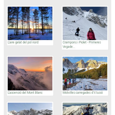
L'aire gelat del pol nord
Crampons i Piolet - Primeres
Vegade...
L'ascensió del Mont Blanc
Motxilles carregades d'il.lusió