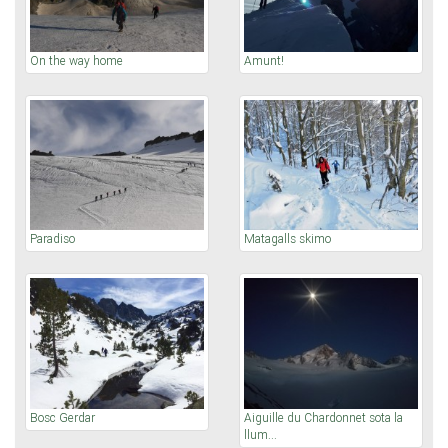
On the way home
Amunt!
Paradiso
Matagalls skimo
Bosc Gerdar
Aiguille du Chardonnet sota la
llum...