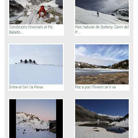
Condicions hivernals al Pic
Parc natural de Sorteny. Camí del
Balaito...
P...
Entre el Cel i la Feixa
Poc a poc l'hivern se'n va