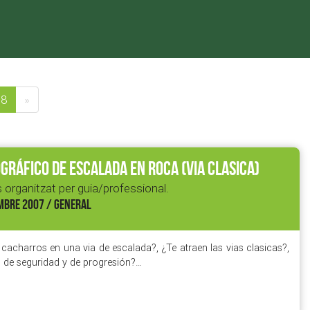
38
»
RÁFICO DE ESCALADA EN ROCA (VIA CLASICA)
 organitzat per guia/professional.
MBRE 2007 / GENERAL
cacharros en una via de escalada?, ¿Te atraen las vias clasicas?,
 de seguridad y de progresión?…