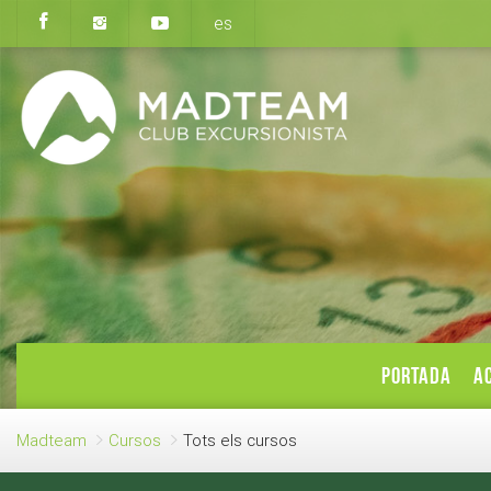
es
PORTADA
AC
Madteam
Cursos
Tots els cursos