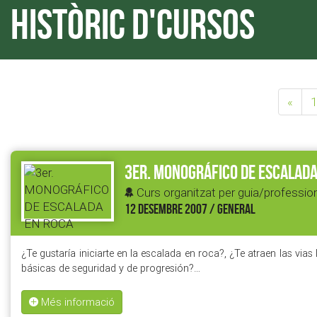
Històric d'cursos
«
1
3er. MONOGRÁFICO DE ESCALADA
Curs organitzat per guia/profession
12 DESEMBRE 2007 / GENERAL
¿Te gustaría iniciarte en la escalada en roca?, ¿Te atraen las via
básicas de seguridad y de progresión?…
Més informació