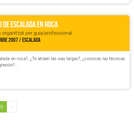
 DE ESCALADA EN ROCA
 organitzat per guia/professional.
UBRE 2007 / ESCALADA
calada en roca?, ¿Te atraen las vias largas?, ¿conoces las técnicas
gresión?…
38
»