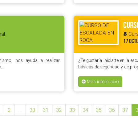
CURSO
al.
Curs
17 OCT
nismo, nos ayuda a realizar
¿Te gustaría iniciarte en la es
c…
básicas de seguridad y de pro
Més informació
2
...
30
31
32
33
34
35
36
37