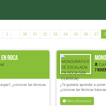
2
...
30
31
32
33
34
35
36
37
 EN ROCA
MONOG
al.
Curs
7 NOVE
s largas?, ¿conoces las técnicas
¿Te gustaría aprender a poner 
¿conoces las técnicas básicas
Més informació