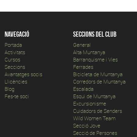
Navegació
Seccions del club
Portada
General
Activitats
Alta Muntanya
Cursos
Barranquisme i Vies
Seccions
Ferrades
Avantatges socis
Bicicleta de Muntanya
Llicències
Corredors de Muntanya
Blog
Escalada
Fes-te soci
Esqui de Muntanya
Excursionisme
Cuidadors de Senders
Wild Women Team
Secció Jove
Secció de Persones