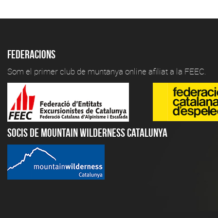
Federacions
Som el primer club de muntanya online afiliat a la FEEC.
Socis de Mountain Wilderness Catalunya