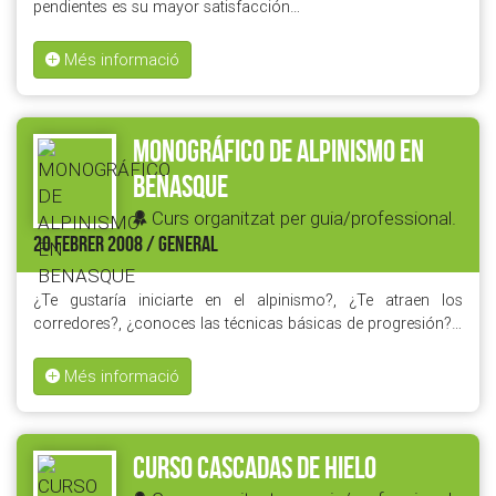
pendientes es su mayor satisfacción…
Més informació
MONOGRÁFICO DE ALPINISMO EN
BENASQUE
Curs organitzat per guia/professional.
20 FEBRER 2008 / GENERAL
¿Te gustaría iniciarte en el alpinismo?, ¿Te atraen los
corredores?, ¿conoces las técnicas básicas de progresión?…
Més informació
CURSO CASCADAS DE HIELO