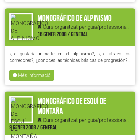
MONOGRÁFICO DE ALPINISMO
Curs organitzat per guia/professional.
16 GENER 2008 / GENERAL
¿Te gustaría iniciarte en el alpinismo?, ¿Te atraen los
corredores?, ¿conoces las técnicas básicas de progresión?…
Més informació
MONOGRÁFICO DE ESQUÍ DE
MONTAÑA
Curs organitzat per guia/professional.
9 GENER 2008 / GENERAL