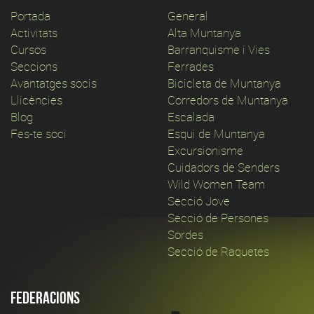
Portada
General
Activitats
Alta Muntanya
Cursos
Barranquisme i Vies
Seccions
Ferrades
Avantatges socis
Bicicleta de Muntanya
Llicències
Corredors de Muntanya
Blog
Escalada
Fes-te soci
Esqui de Muntanya
Excursionisme
Cuidadors de Senders
Wild Women Team
Secció Jove
Secció de Persones
Sordes
Secció de Raquetes
Federacions