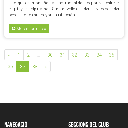
El esquí de montaña es una modalidad deportiva entre el
esquí y el alpinismo. Surcar valles, laderas y descender
pendientes es su mayor satisfacción…
Més informació
«
1
2
...
30
31
32
33
34
35
36
37
38
»
Navegació
Seccions del club