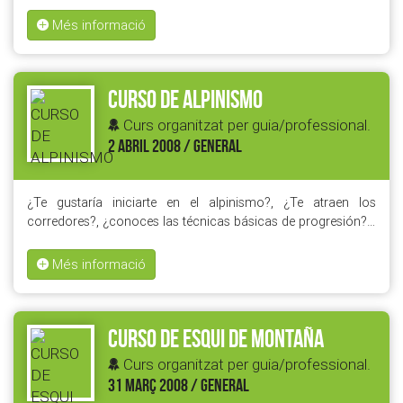
Més informació
CURSO DE ALPINISMO
Curs organitzat per guia/professional.
2 ABRIL 2008 / GENERAL
¿Te gustaría iniciarte en el alpinismo?, ¿Te atraen los
corredores?, ¿conoces las técnicas básicas de progresión?…
Més informació
CURSO DE ESQUI DE MONTAÑA
Curs organitzat per guia/professional.
31 MARÇ 2008 / GENERAL