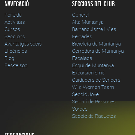
Navegació
Seccions del club
Portada
General
Activitats
Alta Muntanya
Cursos
Barranquisme i Vies
Seccions
Ferrades
Avantatges socis
Bicicleta de Muntanya
Llicències
Corredors de Muntanya
Blog
Escalada
Fes-te soci
Esqui de Muntanya
Excursionisme
Cuidadors de Senders
Wild Women Team
Secció Jove
Secció de Persones
Sordes
Secció de Raquetes