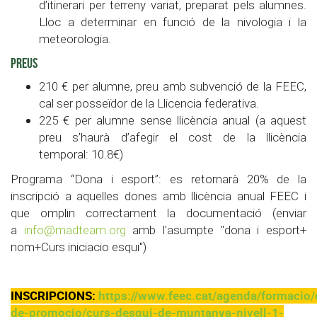
d’itinerari per terreny variat, preparat pels alumnes.
Lloc a determinar en funció de la nivologia i la
meteorologia.
PREUS
210 € per alumne, preu amb subvenció de la FEEC,
cal ser posseïdor de la Llicencia federativa.
225 € per alumne sense llicència anual (a aquest
preu s’haurà d’afegir el cost de la llicència
temporal:
10.8€
)
Programa “Dona i esport”: es retornarà 20% de la
inscripció a aquelles dones amb llicència anual FEEC i
que omplin correctament la documentació (enviar
a
info@madteam.org
amb l'asumpte "dona i esport+
nom+Curs iniciacio esqui")
INSCRIPCIONS:
https://www.feec.cat/agenda/formacio/
de-promocio/curs-desqui-de-muntanya-nivell-1-