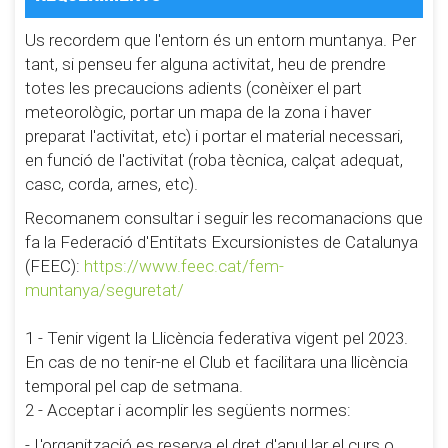
Us recordem que l'entorn és un entorn muntanya. Per
tant, si penseu fer alguna activitat, heu de prendre
totes les precaucions adients (conèixer el part
meteorològic, portar un mapa de la zona i haver
preparat l'activitat, etc) i portar el material necessari,
en funció de l'activitat (roba tècnica, calçat adequat,
casc, corda, arnes, etc).
Recomanem consultar i seguir les recomanacions que
fa la Federació d'Entitats Excursionistes de Catalunya
(FEEC):
https://www.feec.cat/fem-
muntanya/seguretat/
1 - Tenir vigent la Llicència federativa vigent pel 2023.
En cas de no tenir-ne el Club et facilitara una llicència
temporal pel cap de setmana.
2 - Acceptar i acomplir les següents normes:
- L'organització es reserva el dret d'anul.lar el curs o