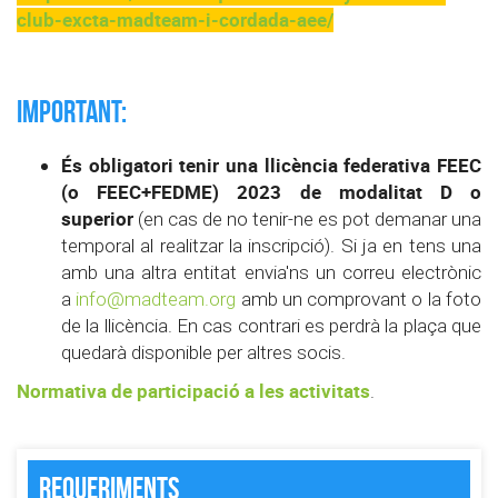
club-excta-madteam-i-cordada-aee/
IMPORTANT:
És obligatori tenir una llicència federativa FEEC
(o FEEC+FEDME) 2023 de modalitat D o
superior
(en cas de no tenir-ne es pot demanar una
temporal al realitzar la inscripció).
Si ja en tens una
amb una altra entitat envia'ns un correu electrònic
a
info@madteam.org
amb un comprovant o la foto
de la llicència. En cas contrari es perdrà la plaça que
quedarà disponible per altres socis.
Normativa de participació a les activitats
.
Requeriments