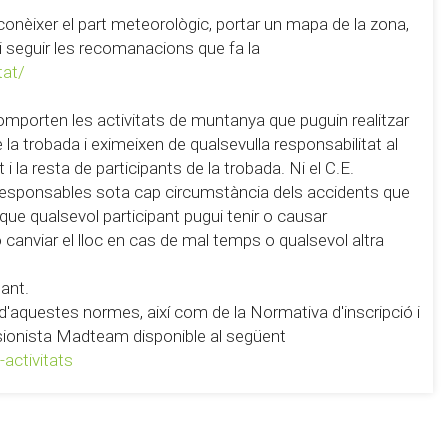
conèixer el part meteorològic, portar un mapa de la zona,
 i seguir les recomanacions que fa la
tat/
omporten les activitats de muntanya que puguin realitzar
la trobada i eximeixen de qualsevulla responsabilitat al
i la resta de participants de la trobada. Ni el C.E.
 responsables sota cap circumstància dels accidents que
 que qualsevol participant pugui tenir o causar
 o canviar el lloc en cas de mal temps o qualsevol altra
pant.
ó d'aquestes normes, així com de la Normativa d'inscripció i
ursionista Madteam disponible al següent
activitats