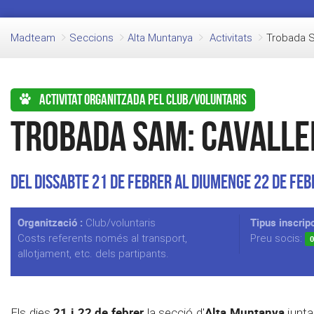
Madteam
Seccions
Alta Muntanya
Activitats
Trobada S
Activitat organitzada pel club/voluntaris
Trobada SAM: Cavalle
Del Dissabte 21 de Febrer al Diumenge 22 de Feb
Organització :
Tipus inscripc
Club/voluntaris
Costs referents només al transport,
Preu socis:
0
allotjament, etc. dels partipants.
21 i 22 de febrer
Alta Muntanya
Els dies
la secció d'
junta