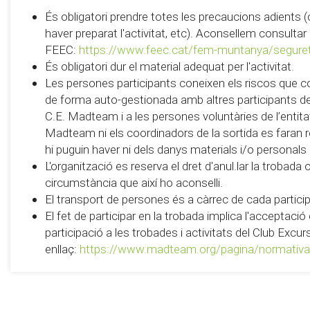
És obligatori prendre totes les precaucions adients (
haver preparat l'activitat, etc). Aconsellem consultar
FEEC:
https://www.feec.cat/fem-muntanya/segure
És obligatori dur el material adequat per l'activitat.
Les persones participants coneixen els riscos que c
de forma auto-gestionada amb altres participants de 
C.E. Madteam i a les persones voluntàries de l’entitat 
Madteam ni els coordinadors de la sortida es faran
hi puguin haver ni dels danys materials i/o personals
L'organització es reserva el dret d'anul.lar la trobada
circumstància que així ho aconselli.
El transport de persones és a càrrec de cada partici
El fet de participar en la trobada implica l'acceptaci
participació a les trobades i activitats del Club Exc
enllaç:
https://www.madteam.org/pagina/normativa-