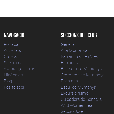
Navegació
Seccions del club
Portada
General
Activitats
Alta Muntanya
Cursos
Barranquisme i Vies
Seccions
Ferrades
Avantatges socis
Bicicleta de Muntanya
Llicències
Corredors de Muntanya
Blog
Escalada
Fes-te soci
Esqui de Muntanya
Excursionisme
Cuidadors de Senders
Wild Women Team
Secció Jove