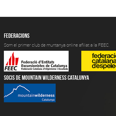
Federacions
Som el primer club de muntanya online afiliat a la FEEC.
Socis de Mountain Wilderness Catalunya