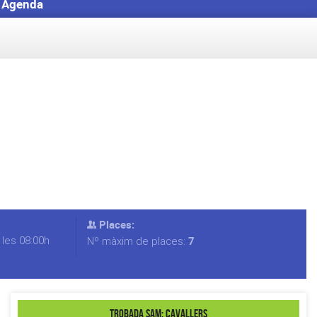
Agenda
Places:
 les 08:00h
7
Nº màxim de places:
Trobada SAM: Cavallers