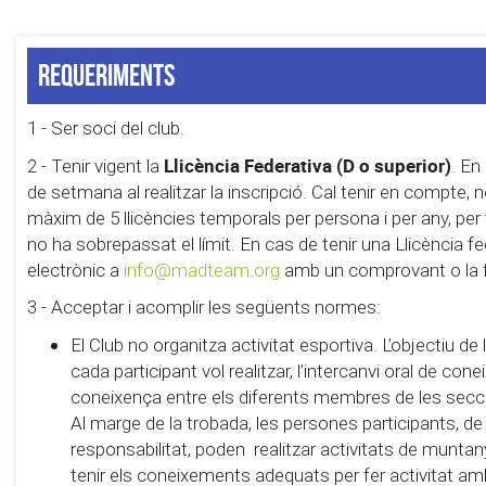
Requeriments
1 - Ser soci del club.
Llicència Federativa (D o superior)
2 - Tenir vigent la
. En
de setmana al realitzar la inscripció. Cal tenir en compte,
màxim de 5 llicències temporals per persona i per any, pe
no ha sobrepassat el límit. En cas de tenir una Llicència fe
electrònic a
info@madteam.org
amb un comprovant o la foto
3 - Acceptar i acomplir les següents normes:
El Club no organitza activitat esportiva. L’objectiu d
cada participant vol realitzar, l’intercanvi oral de con
coneixença entre els diferents membres de les secc
Al marge de la trobada, les persones participants, de
responsabilitat, poden realitzar activitats de muntanya 
tenir els coneixements adequats per fer activitat am