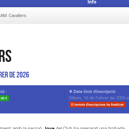
Info
AM: Cavallers
rs
rer de 2026
ió :
Data límit d'inscripció:
Dilluns, 16 de Febrer de 2026 a
.00 €
El termini d'inscripcions ha finalitzat
Jove
ment amb la secció
del Club ha preparat una trobada