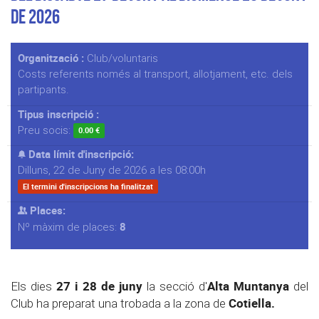
de 2026
Organització :
Club/voluntaris
Costs referents només al transport, allotjament, etc. dels
partipants.
Tipus inscripció :
Preu socis:
0.00 €
Data límit d'inscripció:
Dilluns, 22 de Juny de 2026 a les 08:00h
El termini d'inscripcions ha finalitzat
Places:
8
Nº màxim de places:
27 i 28 de juny
Alta Muntanya
Els dies
la secció d'
del
Cotiella.
Club ha preparat una trobada a la zona de