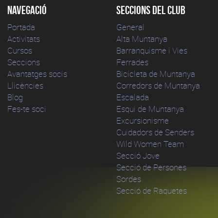
Navegació
Seccions del club
Portada
General
Activitats
Alta Muntanya
Cursos
Barranquisme i Vies
Seccions
Ferrades
Avantatges socis
Bicicleta de Muntanya
Llicències
Corredors de Muntanya
Blog
Escalada
Fes-te soci
Esqui de Muntanya
Excursionisme
Cuidadors de Senders
Wild Women Team
Secció Jove
Secció de Persones
Sordes
Secció de Raquetes