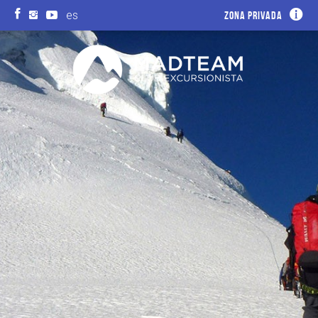
es
Zona privada