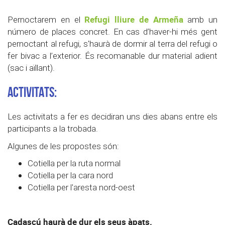
Refugi lliure de Armeña
Pernoctarem en el
amb un
número de places concret. En cas d’haver-hi més gent
pernoctant al refugi, s'haurà de dormir al terra del refugi o
fer bivac a l’exterior. És recomanable dur material adient
(sac i aïllant).
ACTIVITATS:
Les activitats a fer es decidiran uns dies abans entre els
participants a la trobada.
Algunes de les propostes són:
Cotiella per la ruta normal
Cotiella per la cara nord
Cotiella per l'aresta nord-oest
Cadascú haurà de dur els seus àpats.