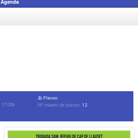
Agenda
Places:
s 17:00h
12
Nº màxim de places:
Trobada SAM: Refugi de Cap de Llauset