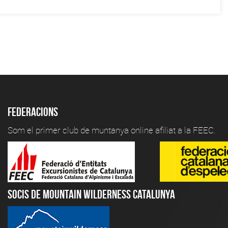
Federacions
Som el primer club de muntanya online afiliat a la FEEC.
Socis de Mountain Wilderness Catalunya