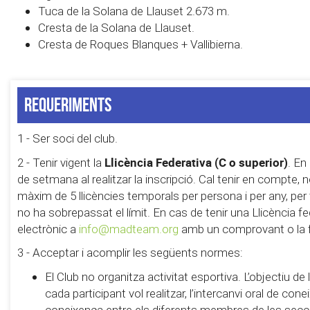
Tuca de la Solana de Llauset 2.673 m.
Cresta de la Solana de Llauset.
Cresta de Roques Blanques + Vallibierna.
Requeriments
1 - Ser soci del club.
Llicència Federativa (C o superior)
2 - Tenir vigent la
. En
de setmana al realitzar la inscripció. Cal tenir en compte,
màxim de 5 llicències temporals per persona i per any, pe
no ha sobrepassat el límit. En cas de tenir una Llicència fe
electrònic a
info@madteam.org
amb un comprovant o la foto
3 - Acceptar i acomplir les següents normes:
El Club no organitza activitat esportiva. L’objectiu d
cada participant vol realitzar, l’intercanvi oral de con
coneixença entre els diferents membres de les secc