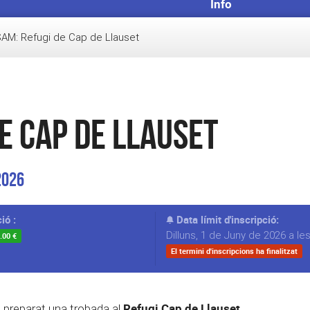
Info
AM: Refugi de Cap de Llauset
e Cap de Llauset
2026
ió :
Data límit d'inscripció:
Dilluns, 1 de Juny de 2026 a le
.00 €
El termini d'inscripcions ha finalitzat
Refugi Cap de Llauset.
 preparat una trobada al