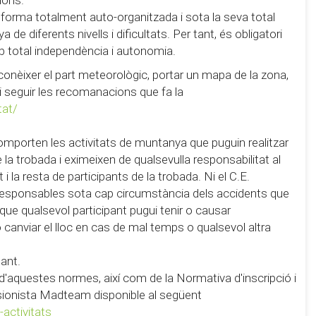
 forma totalment auto-organitzada i sota la seva total
de diferents nivells i dificultats. Per tant, és obligatori
b total independència i autonomia.
conèixer el part meteorològic, portar un mapa de la zona,
 i seguir les recomanacions que fa la
tat/
omporten les activitats de muntanya que puguin realitzar
la trobada i eximeixen de qualsevulla responsabilitat al
i la resta de participants de la trobada. Ni el C.E.
 responsables sota cap circumstància dels accidents que
 que qualsevol participant pugui tenir o causar
 o canviar el lloc en cas de mal temps o qualsevol altra
pant.
ó d'aquestes normes, així com de la Normativa d'inscripció i
ursionista Madteam disponible al següent
activitats