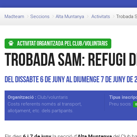
Madteam
Seccions
Alta Muntanya
Activitats
Trobada S
Activitat organitzada pel club/voluntaris
Trobada SAM: Refugi d
Del Dissabte 6 de Juny al Diumenge 7 de Juny de 
Organització :
Tipus inscripc
Club/voluntaris
Costs referents només al transport,
Preu socis:
0
allotjament, etc. dels partipants.
6 i 7 de juny
Alta Muntanya
Els dies
la secció d'
del Club ha