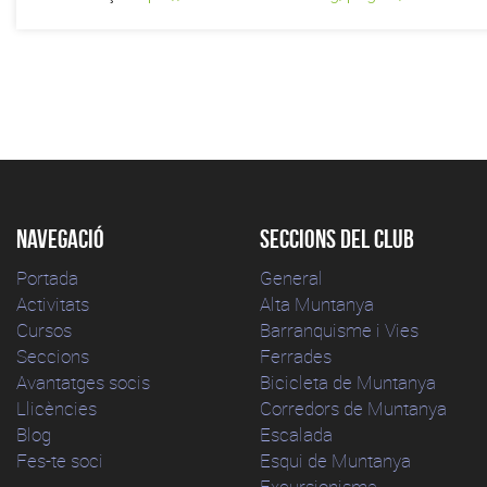
Navegació
Seccions del club
Portada
General
Activitats
Alta Muntanya
Cursos
Barranquisme i Vies
Seccions
Ferrades
Avantatges socis
Bicicleta de Muntanya
Llicències
Corredors de Muntanya
Blog
Escalada
Fes-te soci
Esqui de Muntanya
Excursionisme