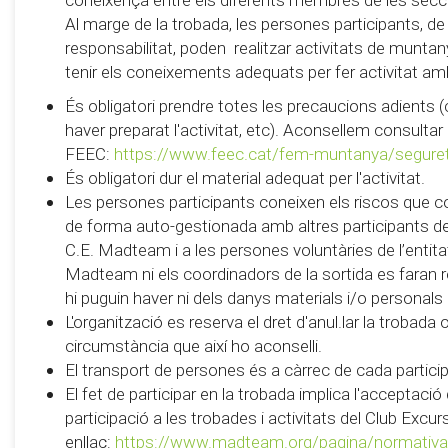
Al marge de la trobada, les persones participants, de
responsabilitat, poden realitzar activitats de muntanya 
tenir els coneixements adequats per fer activitat am
És obligatori prendre totes les precaucions adients (
haver preparat l'activitat, etc). Aconsellem consultar
FEEC:
https://www.feec.cat/fem-muntanya/segure
És obligatori dur el material adequat per l'activitat.
Les persones participants coneixen els riscos que c
de forma auto-gestionada amb altres participants de 
C.E. Madteam i a les persones voluntàries de l’entitat 
Madteam ni els coordinadors de la sortida es faran
hi puguin haver ni dels danys materials i/o personals
L'organització es reserva el dret d'anul.lar la trobada
circumstància que així ho aconselli.
El transport de persones és a càrrec de cada partici
El fet de participar en la trobada implica l'acceptaci
participació a les trobades i activitats del Club Exc
enllaç:
https://www.madteam.org/pagina/normativa-