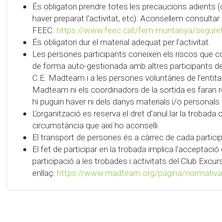
És obligatori prendre totes les precaucions adients (
haver preparat l'activitat, etc). Aconsellem consultar
FEEC:
https://www.feec.cat/fem-muntanya/segure
És obligatori dur el material adequat per l'activitat.
Les persones participants coneixen els riscos que c
de forma auto-gestionada amb altres participants de 
C.E. Madteam i a les persones voluntàries de l’entitat 
Madteam ni els coordinadors de la sortida es faran
hi puguin haver ni dels danys materials i/o personals
L'organització es reserva el dret d'anul.lar la trobada
circumstància que així ho aconselli.
El transport de persones és a càrrec de cada partici
El fet de participar en la trobada implica l'acceptaci
participació a les trobades i activitats del Club Exc
enllaç:
https://www.madteam.org/pagina/normativa-