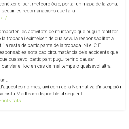
conèixer el part meteorològic, portar un mapa de la zona,
 i seguir les recomanacions que fa la
tat/
omporten les activitats de muntanya que puguin realitzar
la trobada i eximeixen de qualsevulla responsabilitat al
i la resta de participants de la trobada. Ni el C.E.
 responsables sota cap circumstància dels accidents que
 que qualsevol participant pugui tenir o causar
 o canviar el lloc en cas de mal temps o qualsevol altra
pant.
ó d'aquestes normes, així com de la Normativa d'inscripció i
ursionista Madteam disponible al següent
activitats