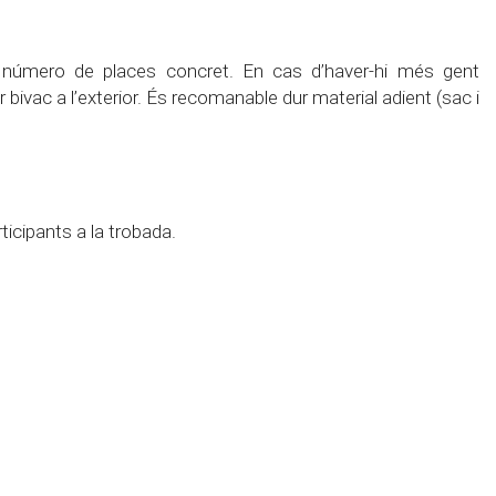
úmero de places concret. En cas d’haver-hi més gent
er bivac a l’exterior. És recomanable dur material adient (sac i
ticipants a la trobada.