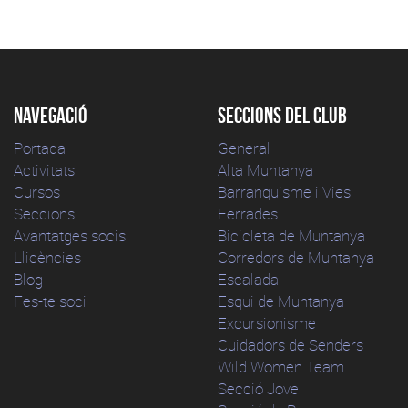
Navegació
Seccions del club
Portada
General
Activitats
Alta Muntanya
Cursos
Barranquisme i Vies
Seccions
Ferrades
Avantatges socis
Bicicleta de Muntanya
Llicències
Corredors de Muntanya
Blog
Escalada
Fes-te soci
Esqui de Muntanya
Excursionisme
Cuidadors de Senders
Wild Women Team
Secció Jove