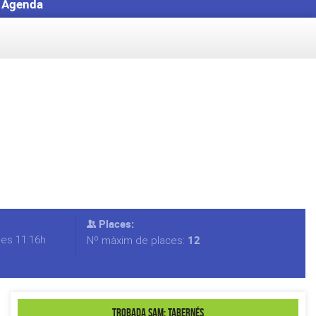
Agenda
Places:
les 11:16h
12
Nº màxim de places:
Trobada SAM: Tabernés