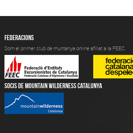
Federacions
Som el primer club de muntanya online afiliat a la FEEC.
Socis de Mountain Wilderness Catalunya