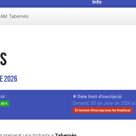
Info
SAM: Tabernés
és
de 2026
ió :
Data límit d'inscripció:
Dimarts, 30 de Juny de 2026 a 
.00 €
El termini d'inscripcions ha finalitzat
Tabernés.
a preparat una trobada a