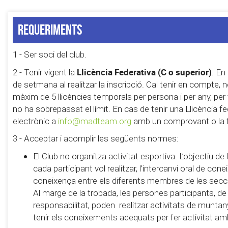
Requeriments
1 - Ser soci del club.
Llicència Federativa (C o superior)
2 - Tenir vigent la
. En
de setmana al realitzar la inscripció. Cal tenir en compte,
màxim de 5 llicències temporals per persona i per any, pe
no ha sobrepassat el límit. En cas de tenir una Llicència fe
electrònic a
info@madteam.org
amb un comprovant o la foto
3 - Acceptar i acomplir les següents normes:
El Club no organitza activitat esportiva. L’objectiu d
cada participant vol realitzar, l’intercanvi oral de con
coneixença entre els diferents membres de les secc
Al marge de la trobada, les persones participants, de
responsabilitat, poden realitzar activitats de muntanya 
tenir els coneixements adequats per fer activitat am