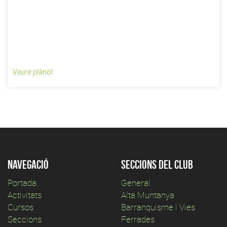
Veure plànol
Navegació
Seccions del club
Portada
General
Activitats
Alta Muntanya
Cursos
Barranquisme i Vies
Seccions
Ferrades