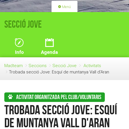
Menú
PORTADA
ACTIVITATS
Secció Jove
LLICÈNCIES
RENOVACIÓ QUOTA
BLOG
QUI SOM
Info
Agenda
FES-TE SOCI
Madteam
Seccions
Secció Jove
Activitats
Trobada secció Jove: Esquí de muntanya Vall d'Aran
Activitat organitzada pel club/voluntaris
Trobada secció Jove: Esquí
de muntanya Vall d'Aran