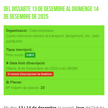
Del Dissabte 13 de Desembre al Diumenge 14
de Desembre de 2025
Organització :
Club/voluntaris
Costs referents només al transport, allotjament, etc. dels
partipants.
Tipus inscripció :
Preu socis:
0.00 €
Data límit d'inscripció:
Dilluns, 8 de Desembre de 2025 a les 08:00h
El termini d'inscripcions ha finalitzat
Places:
20
Nº màxim de places:
13 i 14 de desembre,
Jove
Els dies
la secció
del Club ha