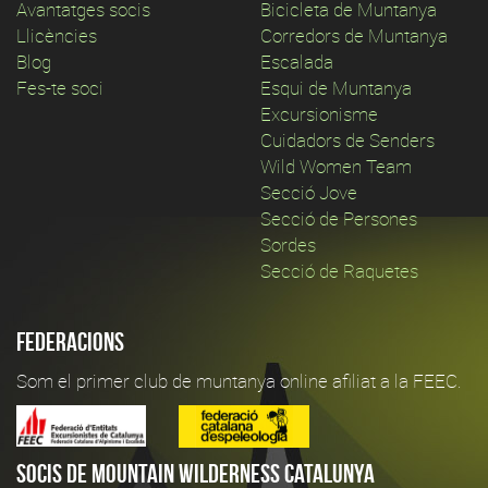
Avantatges socis
Bicicleta de Muntanya
Llicències
Corredors de Muntanya
Blog
Escalada
Fes-te soci
Esqui de Muntanya
Excursionisme
Cuidadors de Senders
Wild Women Team
Secció Jove
Secció de Persones
Sordes
Secció de Raquetes
Federacions
Som el primer club de muntanya online afiliat a la FEEC.
Socis de Mountain Wilderness Catalunya