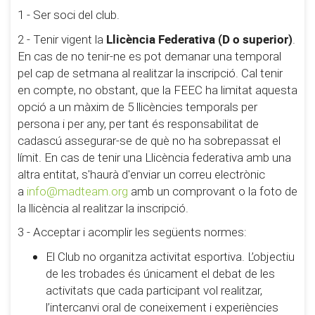
1 - Ser soci del club.
Llicència Federativa (D o superior)
2 - Tenir vigent la
.
En cas de no tenir-ne es pot demanar una temporal
pel cap de setmana al realitzar la inscripció. Cal tenir
en compte, no obstant, que la FEEC ha limitat aquesta
opció a un màxim de 5 llicències temporals per
persona i per any, per tant és responsabilitat de
cadascú assegurar-se de què no ha sobrepassat el
límit. En cas de tenir una Llicència federativa amb una
altra entitat, s'haurà d'enviar un correu electrònic
a
info@madteam.org
amb un comprovant o la foto de
la llicència al realitzar la inscripció.
3 - Acceptar i acomplir les següents normes:
El Club no organitza activitat esportiva. L’objectiu
de les trobades és únicament el debat de les
activitats que cada participant vol realitzar,
l’intercanvi oral de coneixement i experiències