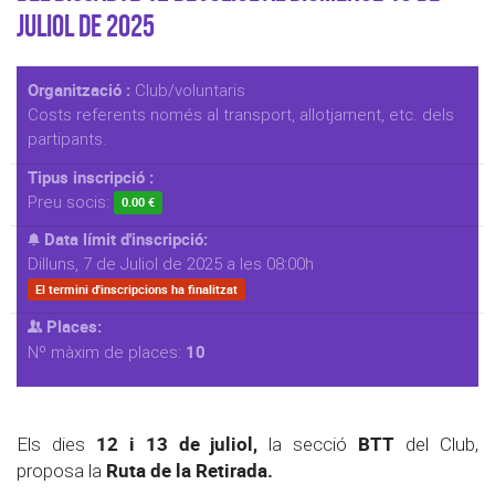
Juliol de 2025
Organització :
Club/voluntaris
Costs referents només al transport, allotjament, etc. dels
partipants.
Tipus inscripció :
Preu socis:
0.00 €
Data límit d'inscripció:
Dilluns, 7 de Juliol de 2025 a les 08:00h
El termini d'inscripcions ha finalitzat
Places:
10
Nº màxim de places:
12 i 13 de juliol,
BTT
Els dies
la secció
del Club,
Ruta de la Retirada.
proposa la