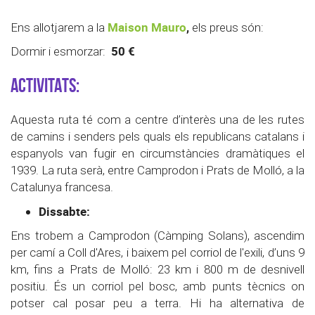
Maison Mauro
,
Ens allotjarem a la
els preus són:
50 €
Dormir i esmorzar:
ACTIVITATS:
Aquesta ruta té com a centre d’interès una de les rutes
de camins i senders pels quals els republicans catalans i
espanyols van fugir en circumstàncies dramàtiques el
1939. La ruta serà, entre Camprodon i Prats de Molló, a la
Catalunya francesa.
Dissabte:
Ens trobem a Camprodon (Càmping Solans), ascendim
per camí a Coll d'Ares, i baixem pel corriol de l'exili, d’uns 9
km, fins a Prats de Molló: 23 km i 800 m de desnivell
positiu. És un corriol pel bosc, amb punts tècnics on
potser cal posar peu a terra. Hi ha alternativa de