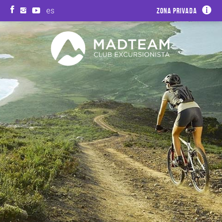
es
Zona privada