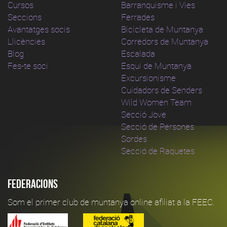
Cursos
Barranquisme i Vies
Seccions
Ferrades
Avantatges socis
Bicicleta de Muntanya
Llicències
Corredors de Muntanya
Blog
Escalada
Fes-te soci
Esqui de Muntanya
Excursionisme
Cuidadors de Senders
Wild Women Team
Secció Jove
Secció de Persones
Sordes
Secció de Raquetes
Federacions
Som el primer club de muntanya online afiliat a la FEEC.