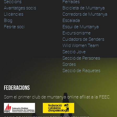
Seccions
Ferrades
Avantatges socis
Bicicleta de Muntanya
Llicències
Corredors de Muntanya
Blog
Escalada
Fes-te soci
Esqui de Muntanya
Excursionisme
Cuidadors de Senders
Wild Women Team
Secció Jove
Secció de Persones
Sordes
Secció de Raquetes
Federacions
Som el primer club de muntanya online afiliat a la FEEC.