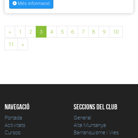
Més informació
«
1
2
3
4
5
6
7
8
9
10
11
»
Navegació
Seccions del club
Portada
General
Activitats
Alta Muntanya
Cursos
Barranquisme i Vies