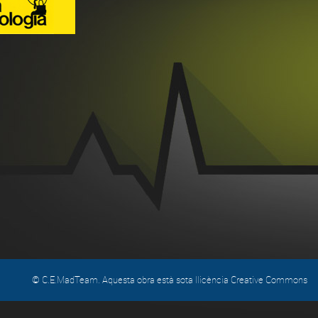
© C.E.MadTeam. Aquesta obra està sota llicència Creative Commons