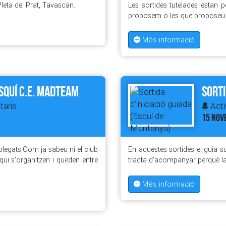
Pleta del Prat, Tavascan.
Les sortides tutelades estan p
proposem o les que proposeu 
Més informació
Esquí C.E. Madteam
Sorti
taris.
Acti
15 NOV
 plegats.Com ja sabeu ni el club
En aquestes sortides el guia su
 qui s'organitzen i queden entre
tracta d'acompanyar perquè la
Més informació