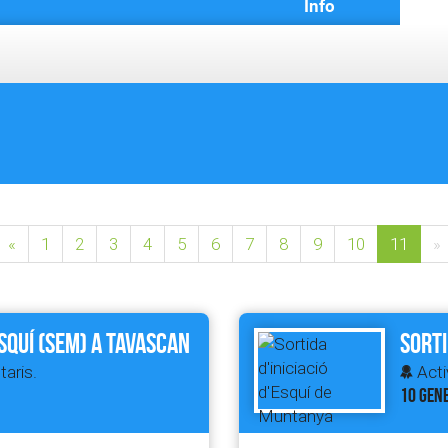
Info
«
1
2
3
4
5
6
7
8
9
10
11
»
squí (SEM) a TAVASCAN
Sorti
taris.
Acti
10 GENE