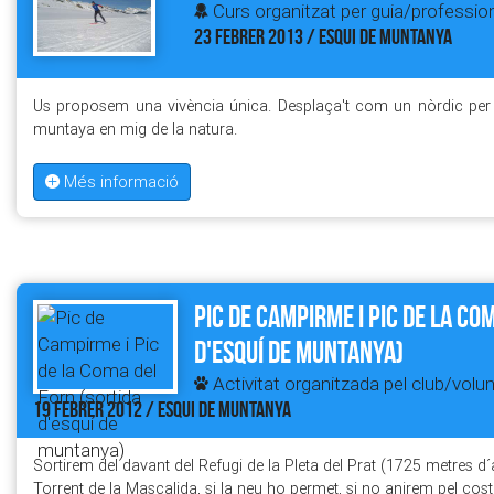
Curs organitzat per guia/profession
23 FEBRER 2013 / ESQUI DE MUNTANYA
Us proposem una vivència única. Desplaça't com un nòrdic per 
muntaya en mig de la natura.
Més informació
Pic de Campirme i Pic de la Co
d'esquí de muntanya)
Activitat organitzada pel club/volun
19 FEBRER 2012 / ESQUI DE MUNTANYA
Sortirem del davant del Refugi de la Pleta del Prat (1725 metres d
Torrent de la Mascalida, si la neu ho permet, si no anirem pel cost