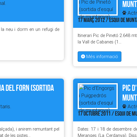
munt
al.
Activ
17 MARÇ 2012 / ESQUI DE MUN
la neu i dorm en un refugi de
Itinerari Pic de Pinetó 2.648 m
la Vall de Cabanes (1…
Més informació
ma del Forn (sortida
Pic d
munt
taris.
Activ
17 OCTUBRE 2011 / ESQUI DE 
´alçada), i anirem remuntant pel
Dates: 17 i 18 de desembre d
at de les pistes…
Meranges (La Cerdanya), Dissa