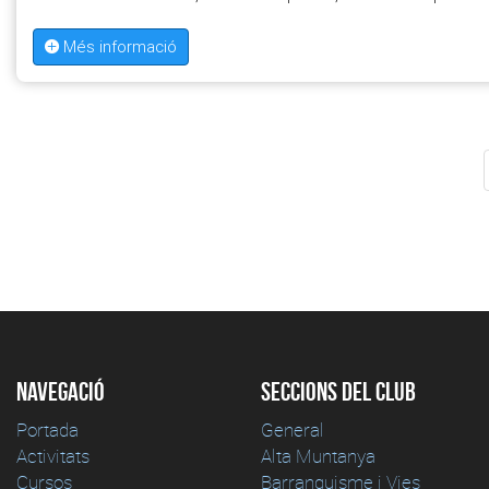
Més informació
Navegació
Seccions del club
Portada
General
Activitats
Alta Muntanya
Cursos
Barranquisme i Vies