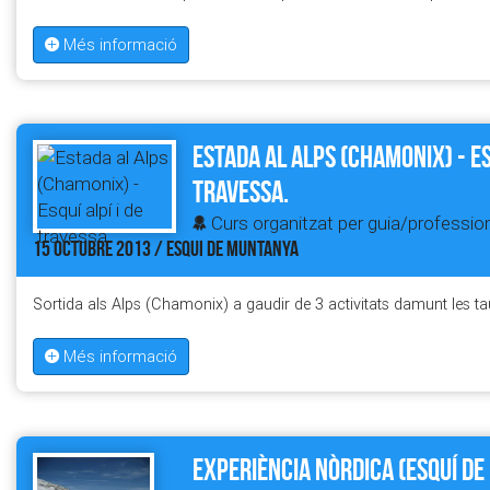
Més informació
Estada al Alps (Chamonix) - Esq
travessa.
Curs organitzat per guia/profession
15 OCTUBRE 2013 / ESQUI DE MUNTANYA
Sortida als Alps (Chamonix) a gaudir de 3 activitats damunt les tau
Més informació
Experiència Nòrdica (esquí de