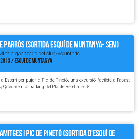
e Parrós (sortida esquí de muntanya- SEM)
itat organitzada pel club/voluntaris.
 2013 / ESQUI DE MUNTANYA
Esterri per pujar el Pic de Pinetó, una excursió facileta a l'abast
Quedarem al pàrking del Pla de Beret a les 8…
'Amitges i Pic de Pinetó (sortida d'esquí de