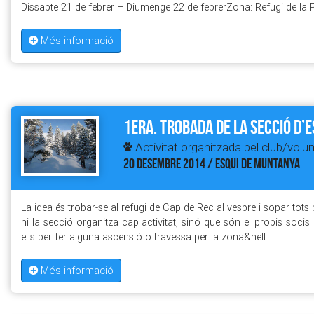
Dissabte 21 de febrer – Diumenge 22 de febrerZona: Refugi de la 
Més informació
1era. Trobada de la Secció d’
Activitat organitzada pel club/volun
20 DESEMBRE 2014 / ESQUI DE MUNTANYA
La idea és trobar-se al refugi de Cap de Rec al vespre i sopar tots
ni la secció organitza cap activitat, sinó que són el propis socis
ells per fer alguna ascensió o travessa per la zona&hell
Més informació