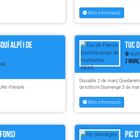
Més informació
uí alpí i de
Tuc d
Activ
2 MARÇ
al.
Dissabte 2 de març:Quedarem a 
les d'esquís.
de tothom.Diumenge 3 de març:
Més informació
 fons)
Pic d