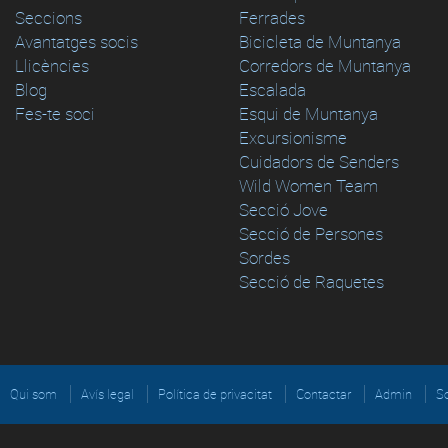
Seccions
Ferrades
Avantatges socis
Bicicleta de Muntanya
Llicències
Corredors de Muntanya
Blog
Escalada
Fes-te soci
Esqui de Muntanya
Excursionisme
Cuidadors de Senders
Wild Women Team
Secció Jove
Secció de Persones
Sordes
Secció de Raquetes
Qui som
Avís legal
Política de privacitat
Contactar
Admin
So