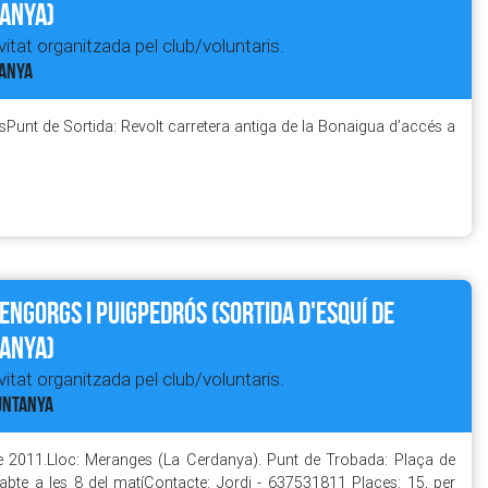
anya)
itat organitzada pel club/voluntaris.
TANYA
tsPunt de Sortida: Revolt carretera antiga de la Bonaigua d’accés a
'Engorgs i Puigpedrós (sortida d'esquí de
anya)
itat organitzada pel club/voluntaris.
MUNTANYA
e 2011.Lloc: Meranges (La Cerdanya). Punt de Trobada: Plaça de
bte a les 8 del matíContacte: Jordi - 637531811 Places: 15, per