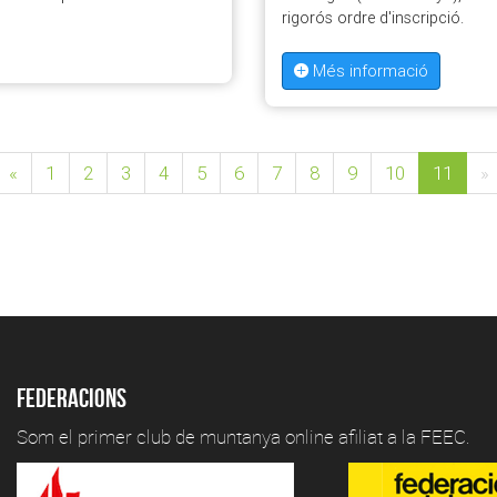
rigorós ordre d'inscripció.
Més informació
«
1
2
3
4
5
6
7
8
9
10
11
»
Federacions
Som el primer club de muntanya online afiliat a la FEEC.