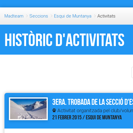
Madteam
Seccions
Esqui de Muntanya
Activitats
Històric d'activitats
3era. Trobada de la Secció d'E
Activitat organitzada pel club/volun
21 FEBRER 2015 / ESQUI DE MUNTANYA