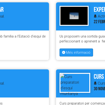
ar
Exper
al.
Acti
22 FEBR
 família a l’Estació d’esquí de
Us proposem una sortida guiad
perfeccionant o aprenent a fe
Més informació
Curs
al.
Curs
30 NOV
ns
Curs preparatori per comença