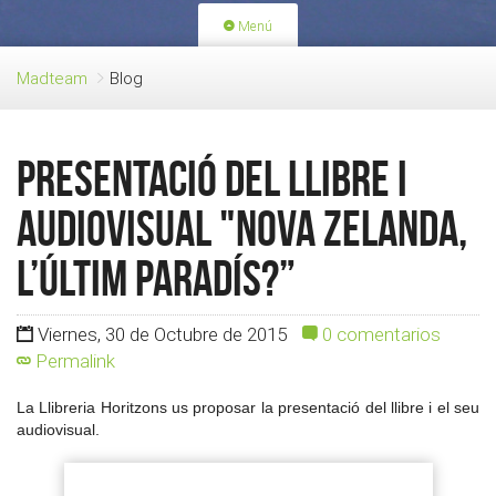
Menú
PORTADA
ACTIVIDADES
Madteam
Blog
LICENCIAS
RENOVACIÓN CUOTA
BLOG
QUIEN SOMOS
Presentació del llibre i
HAZTE SOCIO
audiovisual "Nova Zelanda,
L’últim paradís?”
Viernes, 30 de Octubre de 2015
0 comentarios
Permalink
La Llibreria Horitzons us proposar la presentació del llibre i el seu
audiovisual.