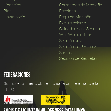
Licencias
Corredores de Montaña
Blog
Escalada
Hazte socio
Esquí de Montaña
Excursionismo
Cuidadores de Senderos
Wild Women Team
Sección Joven
Sección de Personas
Sordas
Sección de Raquetas
Federaciones
Somos el primer club de montaña online afiliado a la
FEEC.
Socis de Mountain Wilderness Catalunya