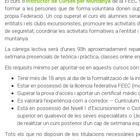
Instructor de Curses per Muntanya
El curs d’
de la FEEC t
formar a les persones que de forma voluntària donen suport
pròpia Federació. Un cop superat el curs els alumnes sera
entitats i els clubs excursionistes; promoure les activitats
de seguretat; coordinar les activitats formatives a l’entitat 
muntanya.
La càrrega lectiva serà d’unes 93h aproximadament reparti
setmana presencials de teòrica i pràctica, classes online en
Els requisits mínims per apuntar-se en aquests cursos són:
Tenir més de 18 anys al dia de la formalització de la in
Estar en possessió de la llicència federativa FEEC (mod
Superar la prova d’accés i aportar un certificat mèdic 
Es valorarà l’experiència com a corredor. – Currículum
Està en possessió del Nivell I d’Excursionisme o Ci
superior en qualsevol de les seves especialitats o Llic
de realitzar un curs posterior d’un cap de setmana es
Tots els que no disposin de les titulacions necessàries p