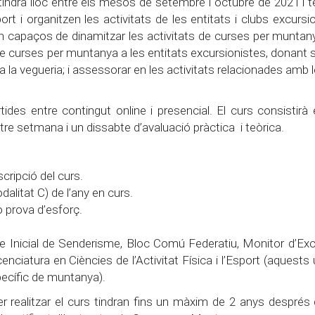
indrà lloc entre els mesos de setembre i octubre de 2021 i t
 i organitzen les activitats de les entitats i clubs excursio
n capaços de dinamitzar les activitats de curses per muntany
 de curses per muntanya a les entitats excursionistes, donant s
i a la vegueria; i assessorar en les activitats relacionades amb 
des entre contingut online i presencial. El curs consistirà
tre setmana i un dissabte d’avaluació pràctica i teòrica.
scripció del curs.
alitat C) de l’any en curs.
o prova d’esforç.
.
cle Inicial de Senderisme, Bloc Comú Federatiu, Monitor d’Ex
enciatura en Ciències de l’Activitat Física i l’Esport (aquests
pecífic de muntanya).
er realitzar el curs tindran fins un màxim de 2 anys després 