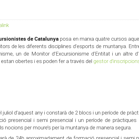
link
ursionistes de Catalunya
posa en marxa quatre cursos aque
ors de les diferents disciplines d’esports de muntanya. Entre
isme, un de Monitor d’Excursionisme d’Entitat i un altre d’
 estan obertes i es poden fer a través del
gestor d’inscripcion
el juliol d’aquest any i constarà de 2 blocs i un període de pràc
ó presencial i semi presencial i un període de pràctique
als nocions per moure’s per la muntanya de manera segura.
arà de 24h aproximadament de formació presencial i semi pr