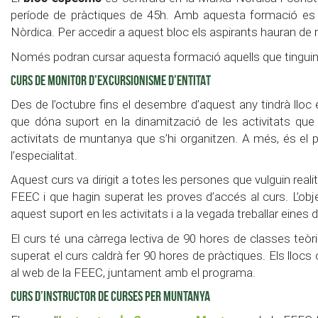
període de pràctiques de 45h. Amb aquesta formació es p
Nòrdica. Per accedir a aquest bloc els aspirants hauran de r
Només podran cursar aquesta formació aquells que tinguin e
CURS DE MONITOR D’EXCURSIONISME D’ENTITAT
Des de l’octubre fins el desembre d’aquest any tindrà lloc 
que dóna suport en la dinamització de les activitats que 
activitats de muntanya que s’hi organitzen. A més, és el p
l’especialitat.
Aquest curs va dirigit a totes les persones que vulguin reali
FEEC i que hagin superat les proves d’accés al curs. L’ob
aquest suport en les activitats i a la vegada treballar eines
El curs té una càrrega lectiva de 90
hores de classes teòr
superat el curs caldrà fer 90 hores de pràctiques.
Els llocs
al web de la FEEC, juntament amb el programa.
CURS D’INSTRUCTOR DE CURSES PER MUNTANYA