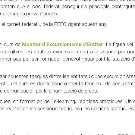
retén que el soci federat conegui els principals contingut
ealitzar una prova d’accés.
l carnet federatiu de la FEEC vigent aquest any.
Monitor d’Excursionisme d’Entitat
el curs de
. La figura del
organitzen les entitats excursionistes i a la vegada promou
rimer pas per ser formador benèvol mitjançant la titulació d
tzar aquestes tasques dintre les entitats i clubs excursionistes
jectiu del curs és donar coneixements tècnics i de seguretat 
 de comunicació i per la dinamització de grups.
iques,
en format online i e-learning, i sortides pràctiques
. Un c
 on realitzaran les sessions teòriques i les sortides pràctiques