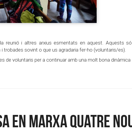
 la reunió i altres arxius esmentats en aquest. Aquests s
 trobades sovint o que us agradaria fer-ho (voluntaris/es).
des de voluntaris per a continuar amb una molt bona dinàmica d
osa en marxa quatre no