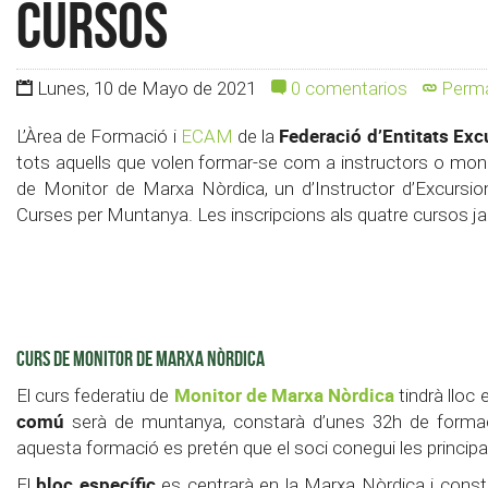
cursos
Lunes, 10 de Mayo de 2021
0 comentarios
Perma
Federació d’Entitats Exc
L’Àrea de Formació i
ECAM
de la
tots aquells que volen formar-se com a instructors o monit
de Monitor de Marxa Nòrdica, un d’Instructor d’Excursion
Curses per Muntanya. Les inscripcions als quatre cursos ja
CURS DE MONITOR DE MARXA NÒRDICA
Monitor de Marxa Nòrdica
El curs federatiu de
tindrà lloc 
comú
serà de muntanya, constarà d’unes 32h de formaci
aquesta formació es pretén que el soci conegui les princip
bloc específic
El
es centrarà en la Marxa Nòrdica i const