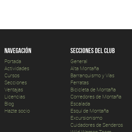
Navegación
Secciones del club
Portada
General
Actividades
Alta Montaña
Cursos
Barranquismo y Vías
Secciones
Ferratas
Ventajas
Bicicleta de Montaña
Licencias
Corredores de Montaña
Blog
Escalada
Hazte socio
Esquí de Montaña
Excursionismo
Cuidadores de Senderos
Wild Women Team