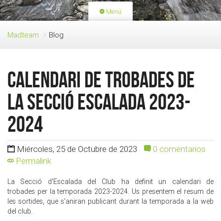
Menú
PORTADA
ACTIVIDADES
Madteam
Blog
LICENCIAS
RENOVACIÓN CUOTA
BLOG
QUIEN SOMOS
Calendari de Trobades de
HAZTE SOCIO
la Secció Escalada 2023-
2024
Miércoles, 25 de Octubre de 2023
0 comentarios
Permalink
La Secció d'Escalada del Club ha definit un calendari de
trobades per la temporada 2023-2024. Us presentem el resum de
les sortides, que s'aniran publicant durant la temporada a la web
del club.