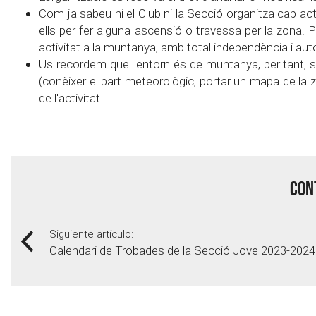
Com ja sabeu ni el Club ni la Secció organitza cap acti
ells per fer alguna ascensió o travessa per la zona. 
activitat a la muntanya, amb total independència i au
Us recordem que l'entorn és de muntanya, per tant, si
(conèixer el part meteorològic, portar un mapa de la zon
de l'activitat.
Cont
Siguiente artículo:
Calendari de Trobades de la Secció Jove 2023-2024