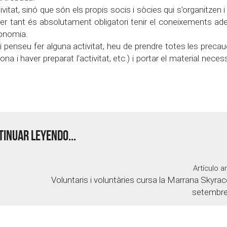
vitat, sinó que són els propis socis i sòcies qui s'organitzen 
Per tant és absolutament obligatori tenir el coneixements ad
tonomia.
 penseu fer alguna activitat, heu de prendre totes les preca
a i haver preparat l'activitat, etc.) i portar el material necess
inuar leyendo...
Artículo an
Voluntaris i voluntàries cursa la Marrana Skyrac
setembre