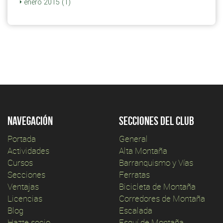
enero 2015 (1)
Navegación
Secciones del club
Portada
General
Actividades
Alta Montaña
Cursos
Barranquismo y Vías
Secciones
Ferratas
Ventajas
Bicicleta de Montaña
Licencias
Corredores de Montaña
Blog
Escalada
Hazte socio
Esquí de Montaña