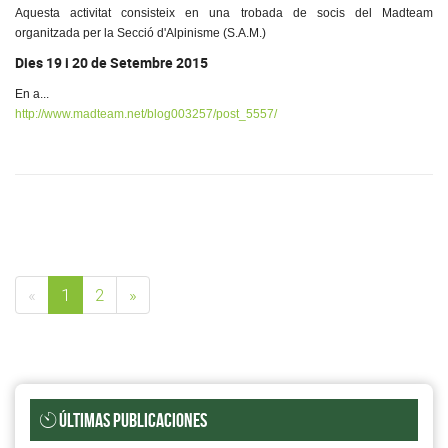
Aquesta activitat consisteix en una trobada de socis del Madteam
organitzada per la Secció d'Alpinisme (S.A.M.)
Dies 19 i 20 de Setembre 2015
En a...
http://www.madteam.net/blog003257/post_5557/
«
1
2
»
ÚLTIMAS PUBLICACIONES