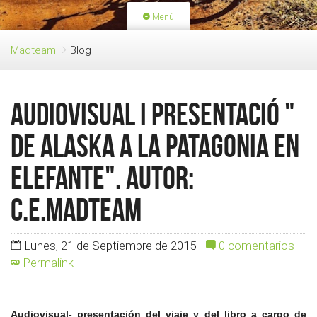
Menú
PORTADA
ACTIVIDADES
Madteam
Blog
LICENCIAS
RENOVACIÓN CUOTA
BLOG
QUIEN SOMOS
Audiovisual i presentació "
HAZTE SOCIO
De Alaska a la Patagonia en
elefante". Autor:
c.e.madteam
Lunes, 21 de Septiembre de 2015
0 comentarios
Permalink
Audiovisual- presentación del viaje y del libro a cargo de