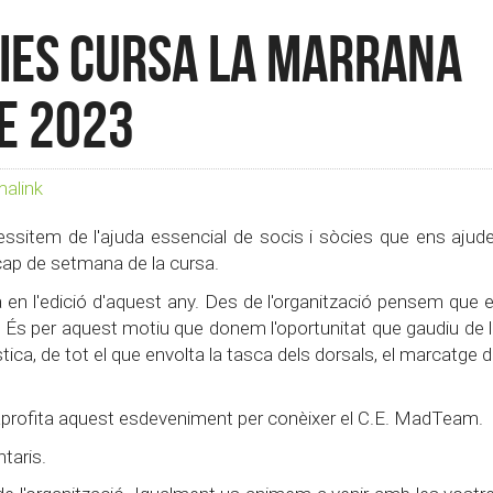
ries cursa la Marrana
e 2023
alink
ssitem de l'ajuda essencial de socis i sòcies que ens aju
i cap de setmana de la cursa.
en l'edició d'aquest any. Des de l'organització pensem que el
e. És per aquest motiu que donem l'oportunitat que gaudiu de 
tica, de tot el que envolta la tasca dels dorsals, el marcatge de
ts aprofita aquest esdeveniment per conèixer el C.E. MadTeam.
taris.