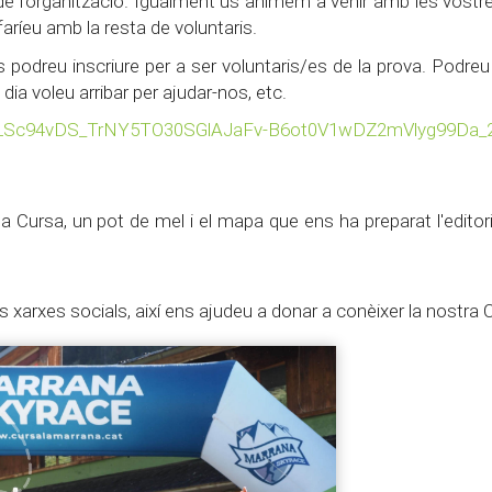
ec de l'organització. Igualment us animem a venir amb les vost
faríeu amb la resta de voluntaris.
 podreu inscriure per a ser voluntaris/es de la prova. Podreu 
 dia voleu arribar per ajudar-nos, etc.
LSc94vDS_
TrNY5TO30SGlAJaFv-
B6ot0V1wDZ2mVlyg99Da_
a Cursa, un pot de mel i el mapa que ens ha preparat l'editori
xarxes socials, així ens ajudeu a donar a conèixer la nostra 