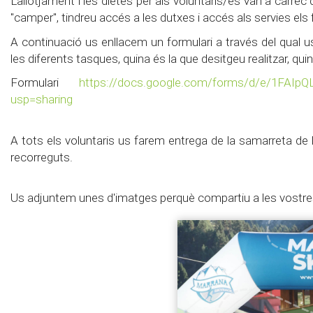
L'allotjament i les dietes per als voluntaris/es van a càrr
"camper", tindreu accés a les dutxes i accés als servies els 
A continuació us enllacem un formulari a través del qual us
les diferents tasques, quina és la que desitgeu realitzar, quin
Formulari
https://docs.google.
com/forms/d/e/1FAIpQ
usp=sharing
A tots els voluntaris us farem entrega de la samarreta de l
recorreguts.
Us adjuntem unes d'imatges perquè compartiu a les vostres 