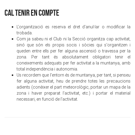
CAL TENIR EN COMPTE
L'organització es reserva el dret d'anul·lar o modificar la
trobada.
Com ja sabeu ni el Club ni la Secció organitza cap activitat,
sinó que són els propis socis i sòcies qui s'organitzen i
queden entre ells per fer alguna ascensió o travessa per la
zona. Per tant és absolutament obligatori tenir el
coneixements adequats per fer activitat a la muntanya, amb
total independència i autonomia.
Us recordem que l'entorn és de muntanya, per tant, si penseu
fer alguna activitat, heu de prendre totes les precaucions
adients (conèixer el part meteorològic, portar un mapa de la
zona i haver preparat l'activitat, etc.) i portar el material
necessari, en funció de l'activitat.