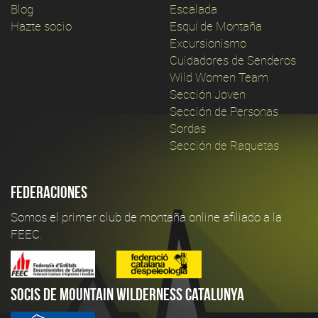
Blog
Escalada
Hazte socio
Esquí de Montaña
Excursionismo
Cuidadores de Senderos
Wild Women Team
Sección Joven
Sección de Personas
Sordas
Sección de Raquetas
Federaciones
Somos el primer club de montaña online afiliado a la
FEEC.
Socis de Mountain Wilderness Catalunya