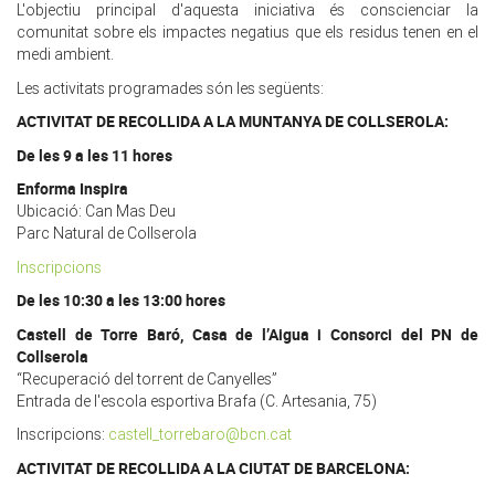
L'objectiu principal d'aquesta iniciativa és conscienciar la
comunitat sobre els impactes negatius que els residus tenen en el
medi ambient.
Les activitats programades són les següents:
ACTIVITAT DE RECOLLIDA A LA MUNTANYA DE COLLSEROLA:
De les 9 a les 11 hores
Enforma Inspira
Ubicació: Can Mas Deu
Parc Natural de Collserola
Inscripcions
De les 10:30 a les 13:00 hores
Castell de Torre Baró, Casa de l’Aigua i Consorci del PN de
Collserola
“Recuperació del torrent de Canyelles”
Entrada de l'escola esportiva Brafa (C. Artesania, 75)
Inscripcions:
castell_torrebaro@bcn.cat
ACTIVITAT DE RECOLLIDA A LA CIUTAT DE BARCELONA: