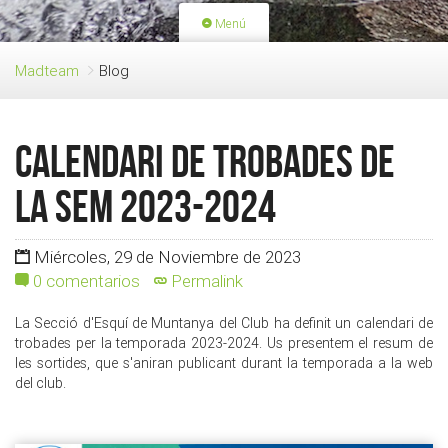
Menú
PORTADA
ACTIVIDADES
Madteam
Blog
LICENCIAS
RENOVACIÓN CUOTA
BLOG
QUIEN SOMOS
Calendari de Trobades de
HAZTE SOCIO
la SEM 2023-2024
Miércoles, 29 de Noviembre de 2023
0 comentarios
Permalink
La Secció d'Esquí de Muntanya del Club ha definit un calendari de
trobades per la temporada 2023-2024. Us presentem el resum de
les sortides, que s'aniran publicant durant la temporada a la web
del club.