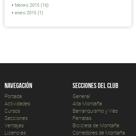
febrero 2015 (16)
enero 2015 (1)
Navegación
Secciones del club
Portada
General
Actividades
Alta Montaña
Cursos
Barranquismo y Vías
Secciones
Ferratas
Ventajas
Bicicleta de Montaña
Licencias
Corredores de Montaña