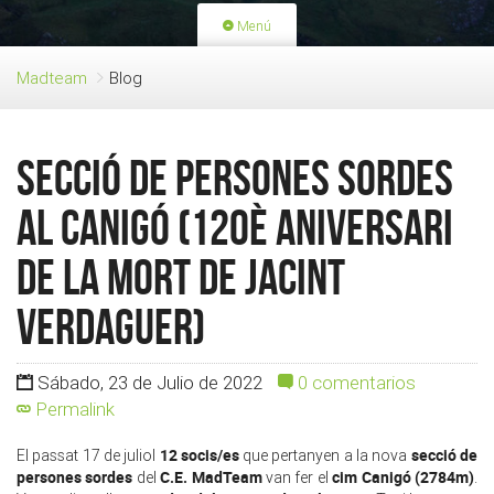
Menú
PORTADA
ACTIVIDADES
Madteam
Blog
LICENCIAS
RENOVACIÓN CUOTA
BLOG
QUIEN SOMOS
Secció de Persones Sordes
HAZTE SOCIO
al Canigó (120è aniversari
de la mort de Jacint
Verdaguer)
Sábado, 23 de Julio de 2022
0 comentarios
Permalink
12 socis/es
secció de
El passat 17 de juliol
que pertanyen a la nova
persones sordes
C.E. MadTeam
cim Canigó (2784m)
del
van fer el
.