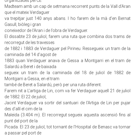
organitzades pel CE
Madteam amb un cap de setmana recorrent punts de la Vall d’Aran
que el mateix Verdaguer
va trepitjar just 140 anys abans. I ho farem de la mà d’en Bernat
Gasull, biòleg i gran
coneixedor de l‘Aran i de l’obra de Verdaguer.
El dissabte 23 de juliol, farem una ruta que combina dos trams de
recorregut de les travesses
de 1882 i 1883 de Verdaguer pel Pirineu. Ressegueix un tram de la
caminada del 14 d’agost de
1883 quan Verdaguer anava de Gessa a Montgarri en el tram de
Salardú a Beret i de baixada
segueix un tram de la caminada del 18 de juliol de 1882 de
Montgarri a Gessa, en el tram
també de Beret a Salardú, però per una ruta diferent.
Farem nit a L’artiga de Lin, com va fer Verdaguer aquell 21 de juliol
de 1882. El 22 de juliol,
Jacint Verdaguer va sortir del santuari de l’Artiga de Lin per pujar
des d’allí el cim de la
Maleïda (3.404 m). El recorregut segueix aquesta ascensió fins al
punt del port de la
Picada. El 23 de juliol, tot tornant de l’Hospital de Benasc va tornar
a passar pel port de