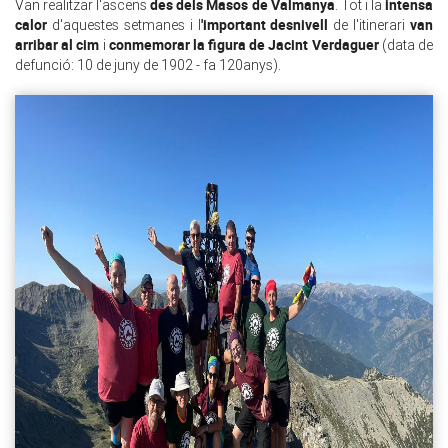
des dels Masos de Valmanya
intensa
Van realitzar l'ascens
. Tot i la
calor
'important desnivell
van
d'aquestes setmanes i l
de l'itinerari
arribar al cim
conmemorar la figura de Jacint Verdaguer
i
(data de
defunció: 10 de juny de 1902 - fa 120anys).