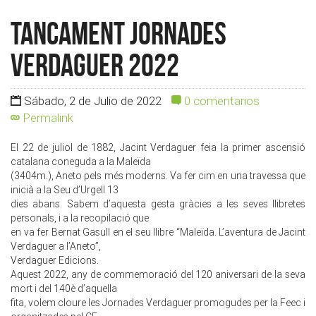
Tancament Jornades
Verdaguer 2022
Sábado, 2 de Julio de 2022
0 comentarios
Permalink
El 22 de juliol de 1882, Jacint Verdaguer feia la primer ascensió
catalana coneguda a la Maleïda
(3404m.), Aneto pels més moderns. Va fer cim en una travessa que
inicià a la Seu d’Urgell 13
dies abans. Sabem d’aquesta gesta gràcies a les seves llibretes
personals, i a la recopilació que
en va fer Bernat Gasull en el seu llibre “Maleïda. L’aventura de Jacint
Verdaguer a l’Aneto”,
Verdaguer Edicions.
Aquest 2022, any de commemoració del 120 aniversari de la seva
mort i del 140è d’aquella
fita, volem cloure les Jornades Verdaguer promogudes per la Feec i