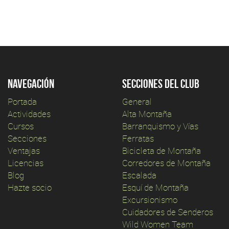
Navegación
Secciones del club
Portada
General
Actividades
Alta Montaña
Cursos
Barranquismo y Vías
Secciones
Ferratas
Ventajas
Bicicleta de Montaña
Licencias
Corredores de Montaña
Blog
Escalada
Hazte socio
Esquí de Montaña
Excursionismo
Cuidadores de Senderos
Wild Women Team