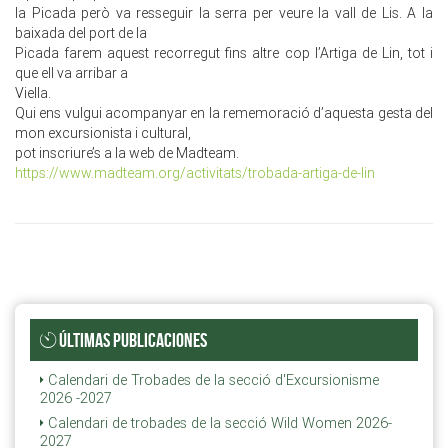
la Picada però va resseguir la serra per veure la vall de Lis. A la
baixada del port de la
Picada farem aquest recorregut fins altre cop l’Artiga de Lin, tot i
que ell va arribar a
Viella.
Qui ens vulgui acompanyar en la rememoració d’aquesta gesta del
mon excursionista i cultural,
pot inscriure’s a la web de Madteam.
https://www.madteam.org/activitats/trobada-artiga-de-lin
ÚLTIMAS PUBLICACIONES
Calendari de Trobades de la secció d'Excursionisme
2026 -2027
Calendari de trobades de la secció Wild Women 2026-
2027