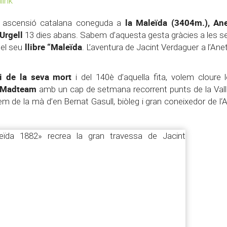
ink
la
Maleïda (3404m.), An
r ascensió catalana coneguda a
’Urgell
13 dies abans. Sabem d’aquesta gesta gràcies a les s
llibre “Maleïda
el seu
. L’aventura de Jacint Verdaguer a l’Ane
i de la seva mort
i del 140è d’aquella fita, volem cloure
Madteam
amb un cap de setmana recorrent punts de la Vall 
m de la mà d’en Bernat Gasull, biòleg i gran coneixedor de l‘Ar