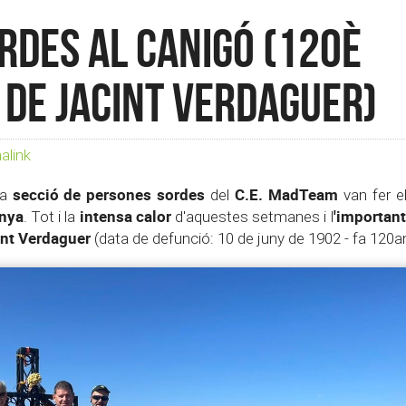
rdes al Canigó (120è
 de Jacint Verdaguer)
alink
secció de persones sordes
C.E. MadTeam
va
del
van fer e
nya
intensa calor
'important
. Tot i la
d'aquestes setmanes i l
int Verdaguer
(data de defunció: 10 de juny de 1902 - fa 120a