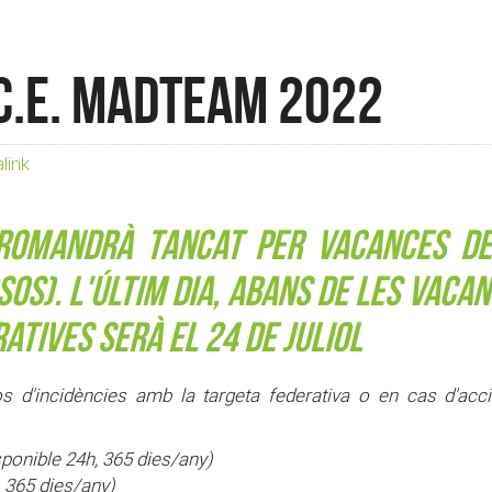
C.E. MADTEAM 2022
link
romandrà tancat per vacances de
sos).
L'últim dia
, abans de les vaca
atives serà el 24 de juliol
 d'incidències amb la targeta federativa o en cas d'acc
isponible 24h, 365 dies/any)
, 365 dies/any)