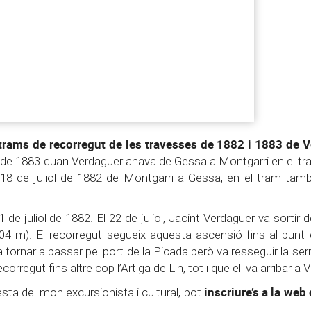
trams de recorregut de les travesses de 1882 i 1883 de 
t de 1883 quan Verdaguer anava de Gessa a Montgarri en el tr
 18 de juliol de 1882 de Montgarri a Gessa, en el tram tam
de juliol de 1882. El 22 de juliol, Jacint Verdaguer va sortir d
3.404 m). El recorregut segueix aquesta ascensió fins al punt 
a tornar a passar pel port de la Picada però va resseguir la serr
rregut fins altre cop l’Artiga de Lin, tot i que ell va arribar a Vi
inscriure’s a la we
ta del mon excursionista i cultural, pot