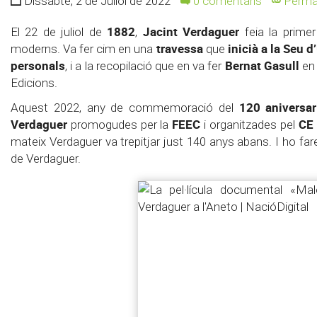
Dissabte, 2 de Juliol de 2022
0 comentaris
Permal
1882
Jacint Verdaguer
El 22 de juliol de
,
feia la prime
travessa
inicià a la Seu d
moderns. Va fer cim en una
que
personals
Bernat Gasull
, i a la recopilació que en va fer
en 
Edicions.
120 aniversar
Aquest 2022, any de commemoració del
Verdaguer
FEEC
CE 
promogudes per la
i organitzades pel
mateix Verdaguer va trepitjar just 140 anys abans. I ho fare
de Verdaguer.