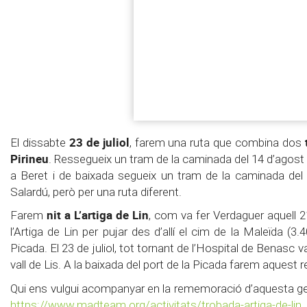
23 de juliol
El dissabte
, farem una ruta que combina dos
Pirineu
. Ressegueix un tram de la caminada del 14 d’agos
a Beret i de baixada segueix un tram de la caminada del
Salardú, però per una ruta diferent.
nit a L’artiga de Lin
Farem
, com va fer Verdaguer aquell 21 
l’Artiga de Lin per pujar des d’allí el cim de la Maleïda (
Picada. El 23 de juliol, tot tornant de l’Hospital de Benasc v
vall de Lis. A la baixada del port de la Picada farem aquest reco
Qui ens vulgui acompanyar en la rememoració d’aquesta ges
https://www.madteam.org/activitats/trobada-artiga-de-lin