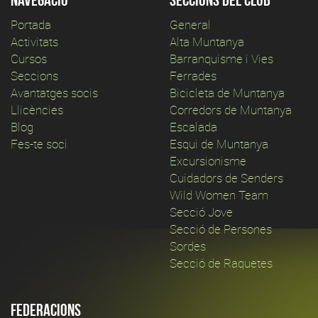
Portada
General
Activitats
Alta Muntanya
Cursos
Barranquisme i Vies
Seccions
Ferrades
Avantatges socis
Bicicleta de Muntanya
Llicències
Corredors de Muntanya
Blog
Escalada
Fes-te soci
Esqui de Muntanya
Excursionisme
Cuidadors de Senders
Wild Women Team
Secció Jove
Secció de Persones
Sordes
Secció de Raquetes
Federacions