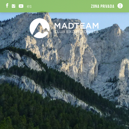
es
Zona privada