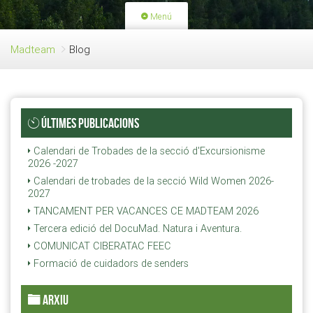
Menú
PORTADA
ACTIVITATS
Madteam
Blog
LLICÈNCIES
RENOVACIÓ QUOTA
BLOG
QUI SOM
ÚLTIMES PUBLICACIONS
FES-TE SOCI
Calendari de Trobades de la secció d'Excursionisme
2026 -2027
Calendari de trobades de la secció Wild Women 2026-
2027
TANCAMENT PER VACANCES CE MADTEAM 2026
Tercera edició del DocuMad. Natura i Aventura.
COMUNICAT CIBERATAC FEEC
Formació de cuidadors de senders
ARXIU