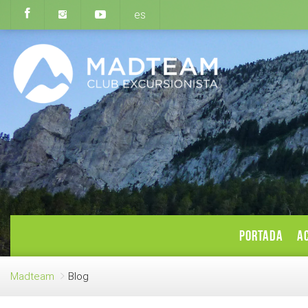
es
PORTADA
AC
Madteam
Blog