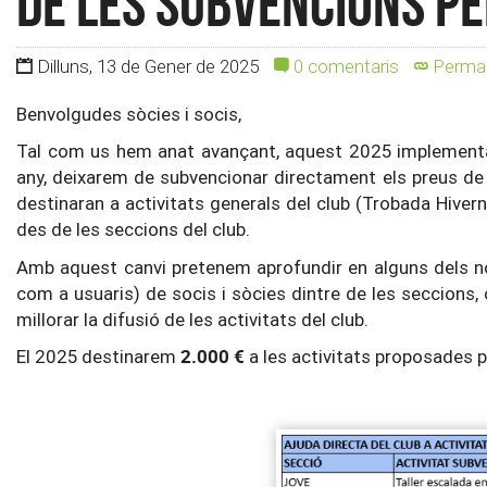
de les subvencions pe
Dilluns, 13 de Gener de 2025
0 comentaris
Permal
Benvolgudes sòcies i socis,
Tal com us hem anat avançant, aquest 2025 implementar
any, deixarem de subvencionar directament els preus de p
destinaran a activitats generals del club (Trobada Hivern
des de les seccions del club.
Amb aquest canvi pretenem aprofundir en alguns dels no
com a usuaris) de socis i sòcies dintre de les seccions, 
millorar la difusió de les activitats del club.
2.000 €
El 2025 destinarem
a les activitats proposades p