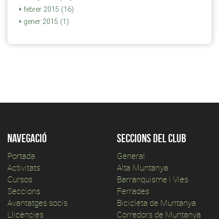
febrer 2015 (16)
gener 2015 (1)
Navegació
Seccions del club
Portada
General
Activitats
Alta Muntanya
Cursos
Barranquisme i Vies
Seccions
Ferrades
Avantatges socis
Bicicleta de Muntanya
Llicències
Corredors de Muntanya