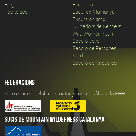
Blog
Escalada
Fes-te soci
Esqui de Muntanya
Excursionisme
Cuidadors de Senders
Wild Women Team
Secció Jove
Secció de Persones
Sordes
Secció de Raquetes
Federacions
Som el primer club de muntanya online afiliat a la FEEC.
Socis de Mountain Wilderness Catalunya