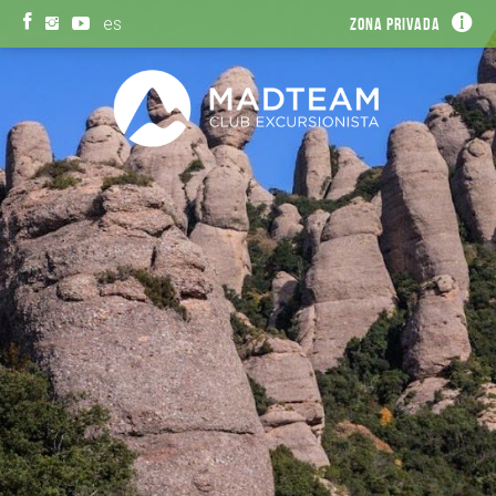
es
Zona privada