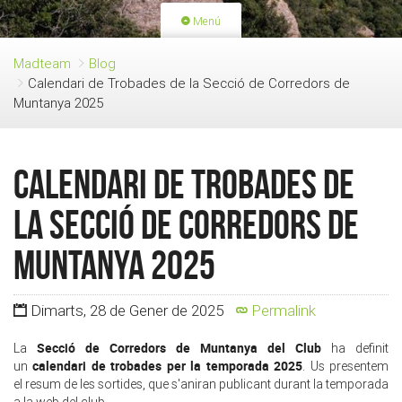
Menú
PORTADA
ACTIVITATS
Madteam
Blog
Calendari de Trobades de la Secció de Corredors de
LLICÈNCIES
RENOVACIÓ QUOTA
Muntanya 2025
BLOG
QUI SOM
FES-TE SOCI
Calendari de Trobades de
la Secció de Corredors de
Muntanya 2025
Dimarts, 28 de Gener de 2025
Permalink
Secció de Corredors de Muntanya del Club
La
ha definit
calendari de trobades per la temporada 2025
un
. Us presentem
el resum de les sortides, que s'aniran publicant durant la temporada