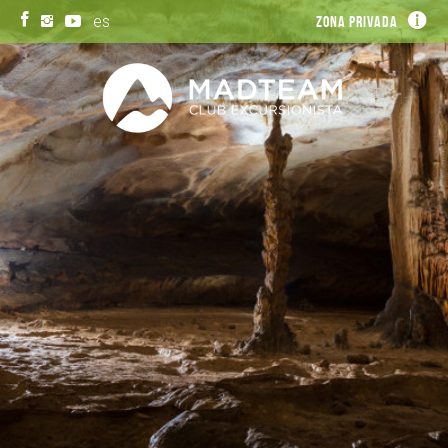
es
Zona privada