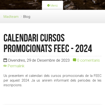
Menú
PORTADA
ACTIVITATS
Madteam
Blog
LLICÈNCIES
RENOVACIÓ QUOTA
BLOG
QUI SOM
Calendari cursos
FES-TE SOCI
promocionats FEEC - 2024
Divendres, 29 de Desembre de 2023
0 comentaris
Permalink
Us presentem el calendari dels cursos promocionats de la FEEC
per aquest 2024. Ja us anirem informant dels períodes de les
inscripcions.