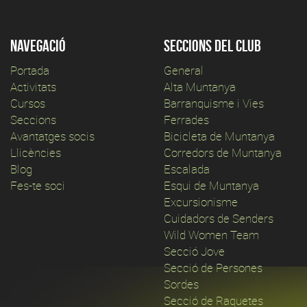
Navegació
Seccions del club
Portada
General
Activitats
Alta Muntanya
Cursos
Barranquisme i Vies
Seccions
Ferrades
Avantatges socis
Bicicleta de Muntanya
Llicències
Corredors de Muntanya
Blog
Escalada
Fes-te soci
Esqui de Muntanya
Excursionisme
Cuidadors de Senders
Wild Women Team
Secció Jove
Secció de Persones
Sordes
Secció de Raquetes