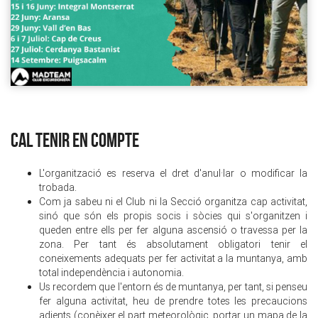
CAL TENIR EN COMPTE
L'organització es reserva el dret d'anul·lar o modificar la
trobada.
Com ja sabeu ni el Club ni la Secció organitza cap activitat,
sinó que són els propis socis i sòcies qui s'organitzen i
queden entre ells per fer alguna ascensió o travessa per la
zona. Per tant és absolutament obligatori tenir el
coneixements adequats per fer activitat a la muntanya, amb
total independència i autonomia.
Us recordem que l'entorn és de muntanya, per tant, si penseu
fer alguna activitat, heu de prendre totes les precaucions
adients (conèixer el part meteorològic, portar un mapa de la