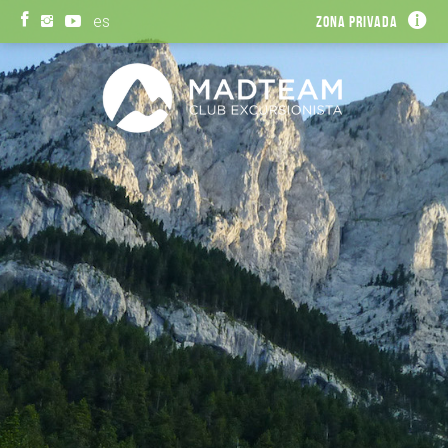
es
Zona privada