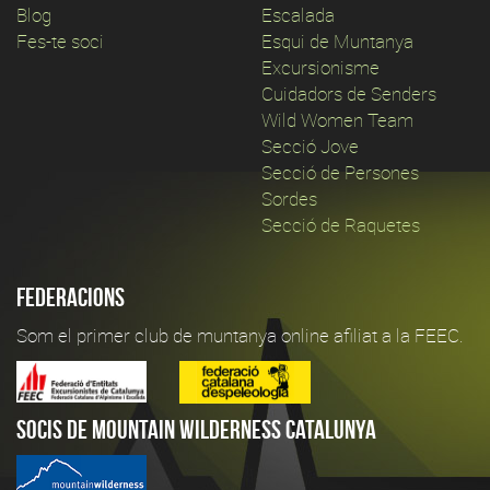
Blog
Escalada
Fes-te soci
Esqui de Muntanya
Excursionisme
Cuidadors de Senders
Wild Women Team
Secció Jove
Secció de Persones
Sordes
Secció de Raquetes
Federacions
Som el primer club de muntanya online afiliat a la FEEC.
Socis de Mountain Wilderness Catalunya