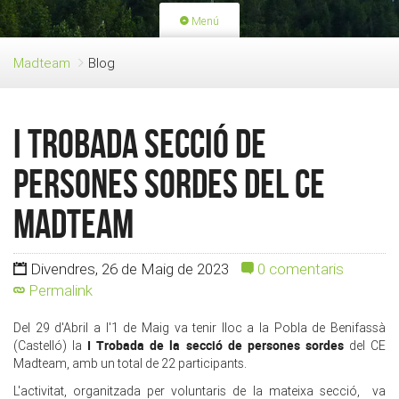
Menú
PORTADA
ACTIVITATS
Madteam
Blog
LLICÈNCIES
RENOVACIÓ QUOTA
BLOG
QUI SOM
I Trobada Secció de
FES-TE SOCI
Persones Sordes del CE
Madteam
Divendres, 26 de Maig de 2023
0 comentaris
Permalink
Del 29 d'Abril a l'1 de Maig va tenir lloc a la Pobla de Benifassà
I Trobada de la secció de persones sordes
(Castelló) la
del CE
Madteam, amb un total de 22 participants.
L'activitat, organitzada per voluntaris de la mateixa secció, va