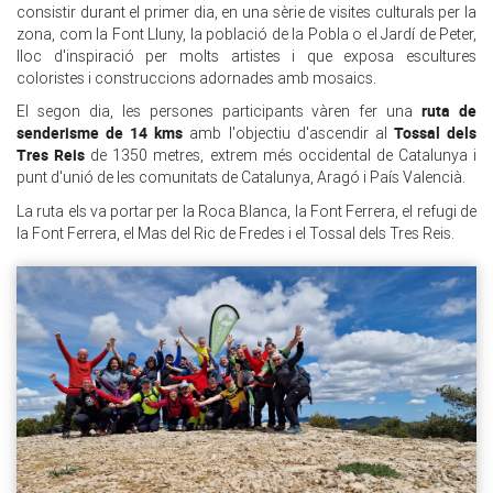
consistir durant el primer dia, en una sèrie de visites culturals per la
zona, com la Font Lluny, la població de la Pobla o el Jardí de Peter,
lloc d'inspiració per molts artistes i que exposa escultures
coloristes i construccions adornades amb mosaics.
ruta de
El segon dia, les persones participants vàren fer una
senderisme de 14 kms
Tossal dels
amb l'objectiu d'ascendir al
Tres Reis
de 1350 metres, extrem més occidental de Catalunya i
punt d'unió de les comunitats de Catalunya, Aragó i País Valencià.
La ruta els va portar per la Roca Blanca, la Font Ferrera, el refugi de
la Font Ferrera, el Mas del Ric de Fredes i el Tossal dels Tres Reis.