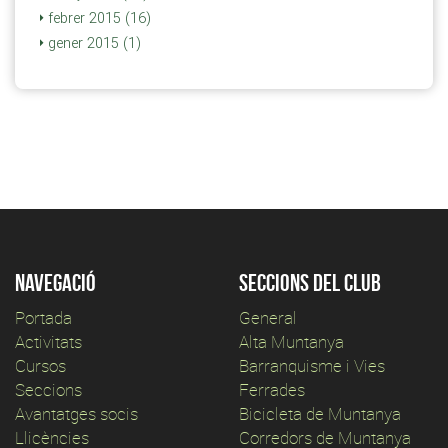
febrer 2015 (16)
gener 2015 (1)
Navegació
Seccions del club
Portada
General
Activitats
Alta Muntanya
Cursos
Barranquisme i Vies
Seccions
Ferrades
Avantatges socis
Bicicleta de Muntanya
Llicències
Corredors de Muntanya