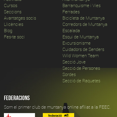
Cursos
Barranquisme i Vies
Seccions
Ferrades
Avantatges socis
Bicicleta de Muntanya
Llicències
Corredors de Muntanya
Blog
Escalada
Fes-te soci
Esqui de Muntanya
Excursionisme
Cuidadors de Senders
Wild Women Team
Secció Jove
Secció de Persones
Sordes
Secció de Raquetes
Federacions
Som el primer club de muntanya online afiliat a la FEEC.