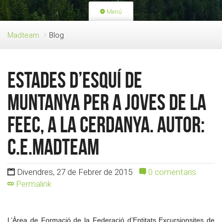
Menú
PORTADA
ACTIVITATS
Madteam
Blog
LLICÈNCIES
RENOVACIÓ QUOTA
BLOG
QUI SOM
Estades d’Esquí de
FES-TE SOCI
Muntanya per a joves de la
FEEC, a la Cerdanya. Autor:
c.e.madteam
Divendres, 27 de Febrer de 2015
0 comentaris
Permalink
L’Àrea de Formació de la Federació d’Entitats Excursionsites de