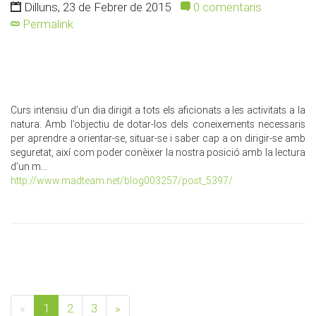
Dilluns, 23 de Febrer de 2015
0 comentaris
Permalink
Curs intensiu d’un dia dirigit a tots els aficionats a les activitats a la
natura. Amb l’objectiu de dotar-los dels coneixements necessaris
per aprendre a orientar-se, situar-se i saber cap a on dirigir-se amb
seguretat, així com poder conèixer la nostra posició amb la lectura
d’un m...
http://www.madteam.net/blog003257/post_5397/
«
1
2
3
»