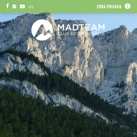
es
Zona privada