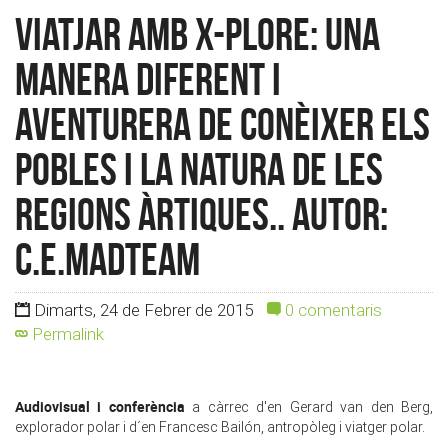
Viatjar amb X-Plore: una
manera diferent i
aventurera de conèixer els
pobles i la natura de les
regions àrtiques.. Autor:
c.e.madteam
Dimarts, 24 de Febrer de 2015
0 comentaris
Permalink
Audiovisual i conferència
a càrrec d'en Gerard van den Berg,
explorador polar i d´en Francesc Bailón, antropòleg i viatger polar.