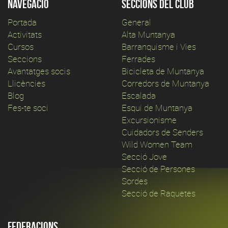
Navegació
Seccions del club
Portada
General
Activitats
Alta Muntanya
Cursos
Barranquisme i Vies
Seccions
Ferrades
Avantatges socis
Bicicleta de Muntanya
Llicències
Corredors de Muntanya
Blog
Escalada
Fes-te soci
Esqui de Muntanya
Excursionisme
Cuidadors de Senders
Wild Women Team
Secció Jove
Secció de Persones
Sordes
Secció de Raquetes
Federacions