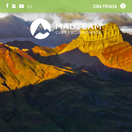
es
Zona privada