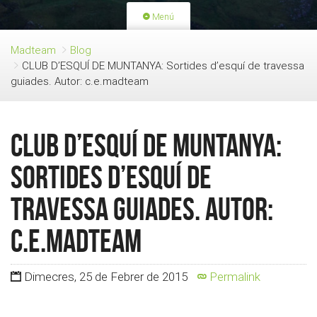
Menú
PORTADA
ACTIVITATS
Madteam
Blog
CLUB D’ESQUÍ DE MUNTANYA: Sortides d’esquí de travessa
LLICÈNCIES
RENOVACIÓ QUOTA
guiades. Autor: c.e.madteam
BLOG
QUI SOM
FES-TE SOCI
CLUB D’ESQUÍ DE MUNTANYA:
Sortides d’esquí de
travessa guiades. Autor:
c.e.madteam
Dimecres, 25 de Febrer de 2015
Permalink