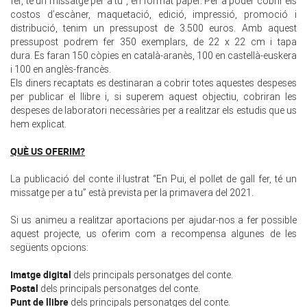
fer, té un missatge per a tu”, en format paper. Per a poder cobrir els
costos d’escàner, maquetació, edició, impressió, promoció i
distribució, tenim un pressupost de 3.500 euros. Amb aquest
pressupost podrem fer 350 exemplars, de 22 x 22 cm i tapa
dura. Es faran 150 còpies en català-aranès, 100 en castellà-euskera
i 100 en anglès-francès.
Els diners recaptats es destinaran a cobrir totes aquestes despeses
per publicar el llibre i, si superem aquest objectiu, cobriran les
despeses de laboratori necessàries per a realitzar els estudis que us
hem explicat.
QUÈ US OFERIM?
La publicació del conte il·lustrat “En Pui, el pollet de gall fer, té un
missatge per a tu” està prevista per la primavera del 2021.
Si us animeu a realitzar aportacions per ajudar-nos a fer possible
aquest projecte, us oferim com a recompensa algunes de les
següents opcions:
Imatge digital
dels principals personatges del conte.
Postal
dels principals personatges del conte.
Punt de llibre
dels principals personatges del conte.