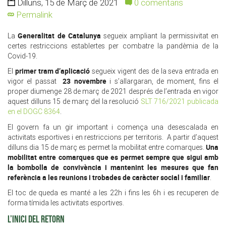
Dilluns, 15 de Març de 2021
0 comentaris
Permalink
Generalitat de Catalunya
La
segueix ampliant la permissivitat en
certes restriccions establertes per combatre la pandèmia de la
Covid-19.
primer tram d’aplicació
El
segueix vigent des de la seva entrada en
23 novembre
vigor el passat
i s’allargaran, de moment, fins el
proper diumenge 28 de març de 2021 després de l’entrada en vigor
aquest dilluns 15 de març del la resolució
SLT 716/2021 publicada
en el DOGC 8364
.
El govern fa un gir important i comença una desescalada en
activitats esportives i en restriccions per territoris. A partir d’aquest
Una
dilluns dia 15 de març es permet la mobilitat entre comarques.
mobilitat entre comarques que es permet sempre que sigui amb
la bombolla de convivència i mantenint les mesures que fan
referència a les reunions i trobades de caràcter social i familiar
.
El toc de queda es manté a les 22h i fins les 6h i es recuperen de
forma tímida les activitats esportives.
L’INICI DEL RETORN