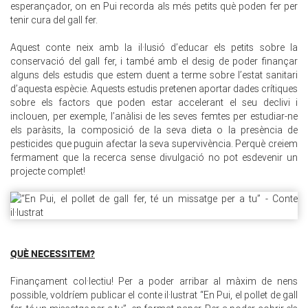
esperançador, on en Pui recorda als més petits què poden fer per
tenir cura del gall fer.
Aquest conte neix amb la il·lusió d’educar els petits sobre la
conservació del gall fer, i també amb el desig de poder finançar
alguns dels estudis que estem duent a terme sobre l’estat sanitari
d’aquesta espècie. Aquests estudis pretenen aportar dades crítiques
sobre els factors que poden estar accelerant el seu declivi i
inclouen, per exemple, l’anàlisi de les seves femtes per estudiar-ne
els paràsits, la composició de la seva dieta o la presència de
pesticides que puguin afectar la seva supervivència. Perquè creiem
fermament que la recerca sense divulgació no pot esdevenir un
projecte complet!
QUÈ NECESSITEM?
Finançament col·lectiu! Per a poder arribar al màxim de nens
possible, voldríem publicar el conte il·lustrat “En Pui, el pollet de gall