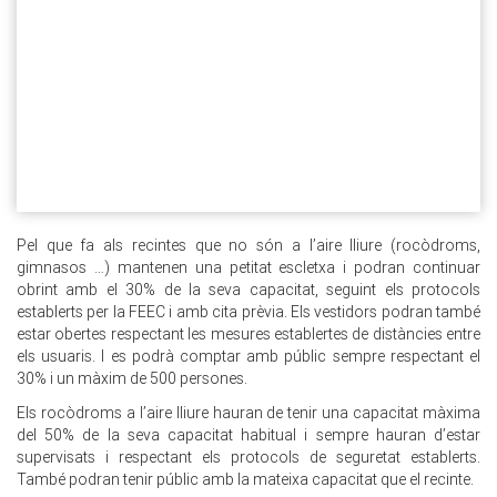
Pel que fa als recintes que no són a l’aire lliure (rocòdroms,
gimnasos …) mantenen una petitat escletxa i podran continuar
obrint amb el 30% de la seva capacitat, seguint els protocols
establerts per la FEEC i amb cita prèvia. Els vestidors podran també
estar obertes respectant les mesures establertes de distàncies entre
els usuaris. I es podrà comptar amb públic sempre respectant el
30% i un màxim de 500 persones.
Els rocòdroms a l’aire lliure hauran de tenir una capacitat màxima
del 50% de la seva capacitat habitual i sempre hauran d’estar
supervisats i respectant els protocols de seguretat establerts.
També podran tenir públic amb la mateixa capacitat que el recinte.