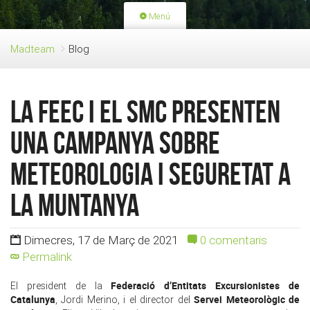
Menú
PORTADA
ACTIVITATS
Madteam
Blog
LLICÈNCIES
RENOVACIÓ QUOTA
BLOG
QUI SOM
La FEEC i el SMC presenten
FES-TE SOCI
una campanya sobre
meteorologia i seguretat a
la muntanya
Dimecres, 17 de Març de 2021
0 comentaris
Permalink
Federació d’Entitats Excursionistes de
El president de la
Catalunya
Servei Meteorològic de
, Jordi Merino, i el director del