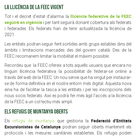
LA LLICÈNCIA DE LA FEEC VIGENT
llicència federativa de la FEEC
Tot i el decret d’estat d’alarma la
seguirà en vigència
i per tant seguirà donant cobertura als federats
i federades. Els federats han de tenir actualitzada la llicència de
2021.
Les entitats podran seguir fent sortides amb grups estables dins del
àmbits i limitacions marcades des del govern català. Des de la
FEEC recomanem limitar la mobilitat el màxim possible.
Recordeu que la FEEC ofereix a tots aquells usuaris que encara no
tinguin llicència federativa la possibilitat de federar-se online a
través del web de la FEEC. Un nou servei que ha vingut per instaurar-
se de forma definitiva en el nostre entorn més digital. Aquesta nova
eina ha de facilitar la tasca a les entitats i per les inscripcions dels
nous socis federats. Així es podrà fer més àgil l’accés a la llicència
de la FEEC a un col·lectiu més ampli.
ELS REFUGIS DE MUNTANYA OBERTS
Federació d’Entitats
Els
refugis de muntanya
que gestiona la
Excursionistes de Catalunya
podran seguir oberts mantenint els
protocols i les mesures sanitàries establertes. Els refugis poden