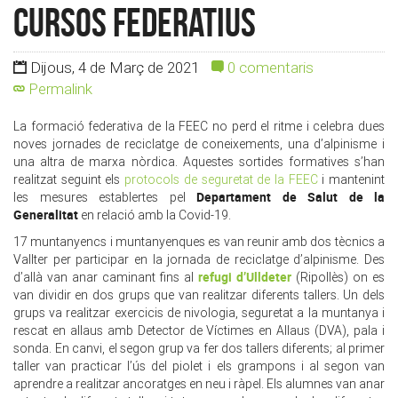
cursos federatius
Dijous, 4 de Març de 2021
0 comentaris
Permalink
La formació federativa de la FEEC no perd el ritme i celebra dues
noves jornades de reciclatge de coneixements, una d’alpinisme i
una altra de marxa nòrdica. Aquestes sortides formatives s’han
realitzat seguint els
protocols de seguretat de la FEEC
i mantenint
Departament de Salut de la
les mesures establertes pel
Generalitat
en relació amb la Covid-19.
17 muntanyencs i muntanyenques es van reunir amb dos tècnics a
Vallter per participar en la jornada de reciclatge d’alpinisme. Des
refugi d’Ulldeter
d’allà van anar caminant fins al
(Ripollès) on es
van dividir en dos grups que van realitzar diferents tallers. Un dels
grups va realitzar exercicis de nivologia, seguretat a la muntanya i
rescat en allaus amb Detector de Víctimes en Allaus (DVA), pala i
sonda. En canvi, el segon grup va fer dos tallers diferents; al primer
taller van practicar l’ús del piolet i els grampons i al segon van
aprendre a realitzar ancoratges en neu i ràpel. Els alumnes van anar