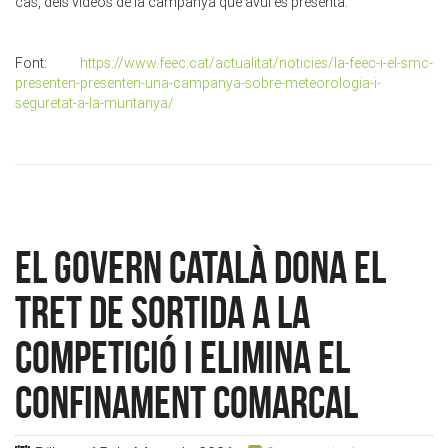
cas, dels vídeos de la campanya que avui es presenta.
Font:
https://www.feec.cat/actualitat/noticies/la-feec-i-el-smc-
presenten-presenten-una-campanya-sobre-meteorologia-i-
seguretat-a-la-muntanya/
El govern català dona el
tret de sortida a la
competició i elimina el
confinament comarcal