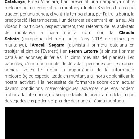
Catalunya
, Eliseu Vilaclara, han presentat una campanya sobre
meteorologia i seguretat a la muntanya. Inclou 3 vídeos breus que
tracten, per una banda, el vent i la temperatura, per l’altra la boira, la
precipitació i les tempestes, i un de tercer se centrarà en la neu. Als
vídeos hi participen, respectivament, tres referents de les activitats
Clàudia
de muntanya a casa nostra com són la
Sabata
(campiona del món junior l’any 2018 de curses per
Araceli Segarra
muntanya), l’
(alpinista i primera catalana en
Ferran Latorre
trepitjar el cim de l’Everest) i en
(alpinista i primer
català en aconseguir fer els 14 cims més alts del planeta). Les
càpsules, d’uns dos minuts de durada i pensades per les xarxes
socials, volen fer notar la importància de la informació
meteorològica especialitzada en muntanya a l’hora de planificar la
nostra activitat, i la necessitat de formar-se sobre com actuar
davant condicions meteorològiques adverses que ens podem
trobar a la intempèrie, no sempre fàcils de predir amb detall, i que
de vegades ens poden sorprendre de manera ràpida i sobtada.