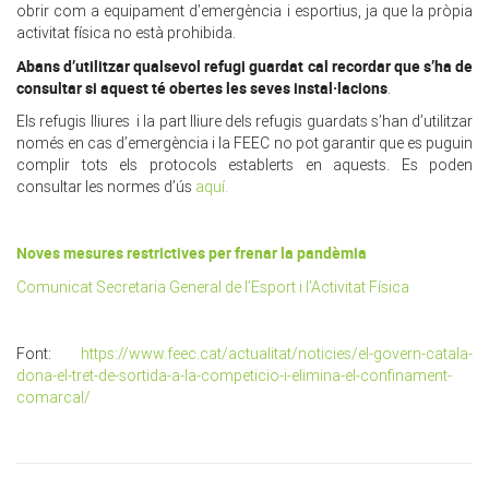
obrir com a equipament d’emergència i esportius, ja que la pròpia
activitat física no està prohibida.
Abans d’utilitzar qualsevol refugi guardat cal recordar que s’ha de
consultar si aquest té obertes les seves instal·lacions
.
Els refugis lliures i la part lliure dels refugis guardats s’han d’utilitzar
només en cas d’emergència i la FEEC no pot garantir que es puguin
complir tots els protocols establerts en aquests. Es poden
consultar les normes d’ús
aquí.
Noves mesures restrictives per frenar la pandèmia
Comunicat Secretaria General de l’Esport i l’Activitat Física
Font:
https://www.feec.cat/actualitat/noticies/el-govern-catala-
dona-el-tret-de-sortida-a-la-competicio-i-elimina-el-confinament-
comarcal/