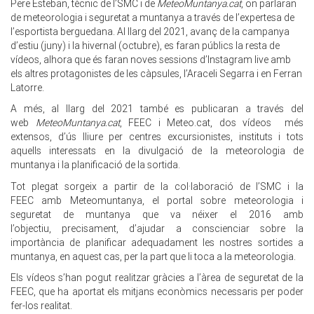
Pere Esteban, tècnic de l’SMC i de
MeteoMuntanya
.cat
, on parlaran
de meteorologia i seguretat a muntanya a través de l’expertesa de
l’esportista berguedana. Al llarg del 2021, avanç de la campanya
d’estiu (juny) i la hivernal (octubre), es faran públics la resta de
vídeos, alhora que és faran noves sessions d’Instagram live amb
els altres protagonistes de les càpsules, l’Araceli Segarra i en Ferran
Latorre.
A més, al llarg del 2021 també es publicaran a través del
web
MeteoMuntanya.cat
, FEEC i Meteo.cat, dos vídeos més
extensos, d’ús lliure per centres excursionistes, instituts i tots
aquells interessats en la divulgació de la meteorologia de
muntanya i la planificació de la sortida.
Tot plegat sorgeix a partir de la col·laboració de l’SMC i la
FEEC amb Meteomuntanya, el portal sobre meteorologia i
seguretat de muntanya que va néixer el 2016 amb
l’objectiu, precisament, d’ajudar a conscienciar sobre la
importància de planificar adequadament les nostres sortides a
muntanya, en aquest cas, per la part que li toca a la meteorologia.
Els vídeos s’han pogut realitzar gràcies a l’àrea de seguretat de la
FEEC, que ha aportat els mitjans econòmics necessaris per poder
fer-los realitat.