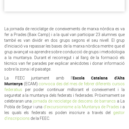
La jornada de reciclatge de coneixements de marxa nòrdica es va
fer a Prades (Baix Camp) i a la qual van participar 23 alumnes que
també es van dividir en dos grups segons el seu nivell. El grup
d’iniciació va repassar les bases de la marxa nòrdica mentre que el
grup avançat va aprendre sobre conducció de grups i metodologia
a la muntanya. Durant el recorregut i al llarg de la formació els
tècnics van fer parades per explicar anècdotes i donar informació
sobre la zona i el paisatge.
Escola Catalana d’Alta
La FEEC juntament amb l’
Muntanya
(ECAM)
convoca des del mes de febrer diferents cursos
federatius
per poder continuar millorant el coneixement i la
seguretat a la muntanya dels federats i federades. Pròximament se
celebraran una
jornada de reciclatge de descens de barrancs
a La
Pobla de Segur i una
d’excursionisme a la Muntanya de Prades
i a
les quals els federats es poden inscriure a través del
gestor
d’inscripcions
de la FEEC.