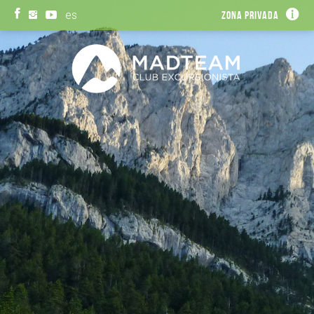
es
Zona privada