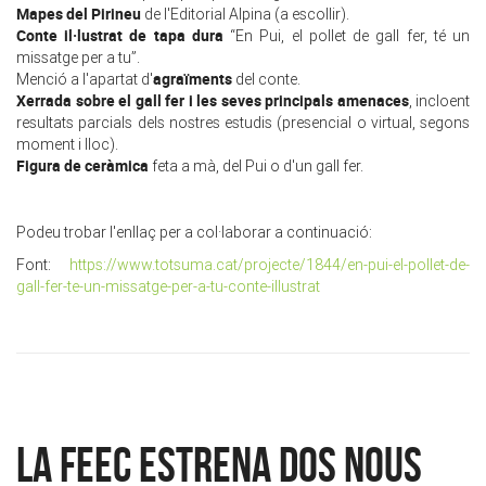
Mapes del Pirineu
de l'Editorial Alpina (a escollir).
Conte il·lustrat de tapa dura
“En Pui, el pollet de gall fer, té un
missatge per a tu”.
agraïments
Menció a l'apartat d'
del conte.
Xerrada sobre el gall fer i les seves principals amenaces
, incloent
resultats parcials dels nostres estudis (presencial o virtual, segons
moment i lloc).
Figura de ceràmica
feta a mà, del Pui o d'un gall fer.
Podeu trobar l'enllaç per a col·laborar a continuació:
Font:
https://www.totsuma.cat/projecte/1844/en-pui-el-pollet-de-
gall-fer-te-un-missatge-per-a-tu-conte-illustrat
La FEEC estrena dos nous