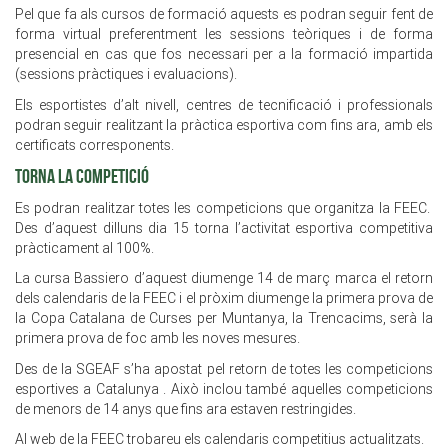
Pel que fa als cursos de formació aquests es podran seguir fent de
forma virtual preferentment les sessions teòriques i de forma
presencial en cas que fos necessari per a la formació impartida
(sessions pràctiques i evaluacions).
Els esportistes d’alt nivell, centres de tecnificació i professionals
podran seguir realitzant la pràctica esportiva com fins ara, amb els
certificats corresponents.
TORNA LA COMPETICIÓ
Es podran realitzar totes les competicions que organitza la FEEC.
Des d’aquest dilluns dia 15 torna l’activitat esportiva competitiva
pràcticament al 100%.
La cursa Bassiero d’aquest diumenge 14 de març marca el retorn
dels calendaris de la FEEC i el pròxim diumenge la primera prova de
la Copa Catalana de Curses per Muntanya, la Trencacims, serà la
primera prova de foc amb les noves mesures.
Des de la SGEAF s’ha apostat pel retorn de totes les competicions
esportives a Catalunya . Això inclou també aquelles competicions
de menors de 14 anys que fins ara estaven restringides.
Al web de la FEEC trobareu els calendaris competitius actualitzats.