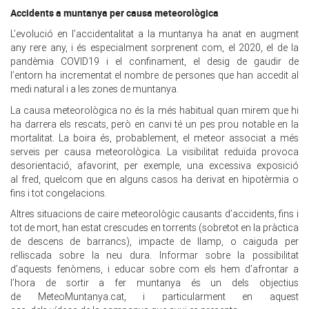
Accidents a muntanya per causa meteorològica
L’evolució en l’accidentalitat a la muntanya ha anat en augment
any rere any, i és especialment sorprenent com, el 2020, el de la
pandèmia COVID19 i el confinament, el desig de gaudir de
l’entorn ha incrementat el nombre de persones que han accedit al
medi natural i a les zones de muntanya.
La causa meteorològica no és la més habitual quan mirem que hi
ha darrera els rescats, però en canvi té un pes prou notable en la
mortalitat. La boira és, probablement, el meteor associat a més
serveis per causa meteorològica. La visibilitat reduïda provoca
desorientació, afavorint, per exemple, una excessiva exposició
al fred, quelcom que en alguns casos ha derivat en hipotèrmia o
fins i tot congelacions.
Altres situacions de caire meteorològic causants d’accidents, fins i
tot de mort, han estat crescudes en torrents (sobretot en la pràctica
de descens de barrancs), impacte de llamp, o caiguda per
relliscada sobre la neu dura. Informar sobre la possibilitat
d’aquests fenòmens, i educar sobre com els hem d’afrontar a
l’hora de sortir a fer muntanya és un dels objectius
de MeteoMuntanya.cat, i particularment en aquest