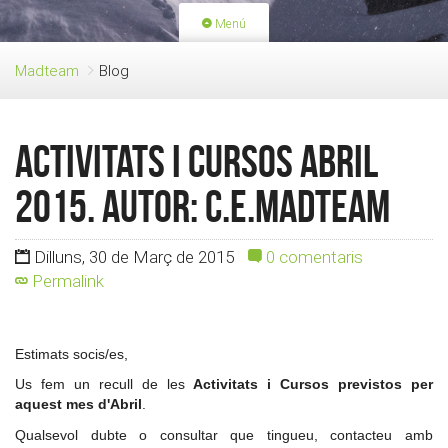
Menú
PORTADA
ACTIVITATS
Madteam
Blog
LLICÈNCIES
RENOVACIÓ QUOTA
BLOG
QUI SOM
Activitats i cursos ABRIL
FES-TE SOCI
2015. Autor: c.e.madteam
Dilluns, 30 de Març de 2015
0 comentaris
Permalink
Estimats socis/es,
Us fem un recull de les
Activitats i Cursos previstos per
aquest mes d'Abril
.
Qualsevol dubte o consultar que tingueu, contacteu amb