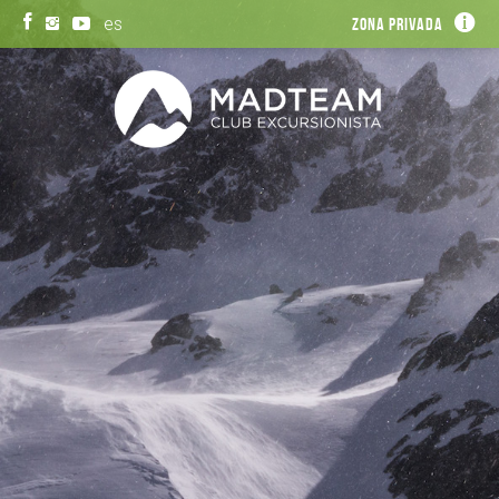
es
Zona privada