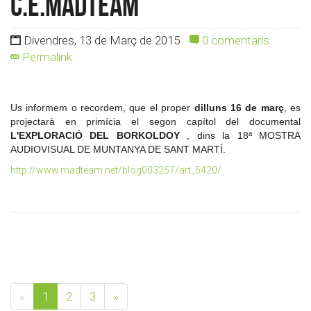
c.e.madteam
Divendres, 13 de Març de 2015
0 comentaris
Permalink
Us informem o recordem, que el proper
dilluns 16 de març
, es
projectarà en primícia el segon capítol del documental
L'EXPLORACIÓ DEL BORKOLDOY
, dins la 18ª MOSTRA
AUDIOVISUAL DE MUNTANYA DE SANT MARTÍ.
http://www.madteam.net/blog003257/art_5420/
«
1
2
3
»