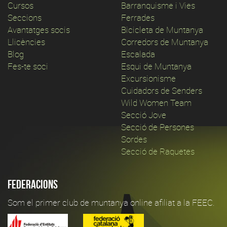
Cursos
Barranquisme i Vies
Seccions
Ferrades
Avantatges socis
Bicicleta de Muntanya
Llicències
Corredors de Muntanya
Blog
Escalada
Fes-te soci
Esqui de Muntanya
Excursionisme
Cuidadors de Senders
Wild Women Team
Secció Jove
Secció de Persones
Sordes
Secció de Raquetes
Federacions
Som el primer club de muntanya online afiliat a la FEEC.