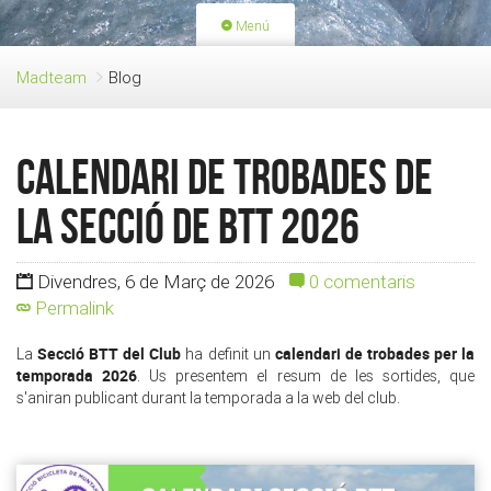
Menú
PORTADA
ACTIVITATS
Madteam
Blog
LLICÈNCIES
RENOVACIÓ QUOTA
BLOG
QUI SOM
Calendari de Trobades de
FES-TE SOCI
la Secció de BTT 2026
Divendres, 6 de Març de 2026
0 comentaris
Permalink
Secció BTT del Club
calendari de trobades per la
La
ha definit un
temporada 2026
. Us presentem el resum de les sortides, que
s'aniran publicant durant la temporada a la web del club.