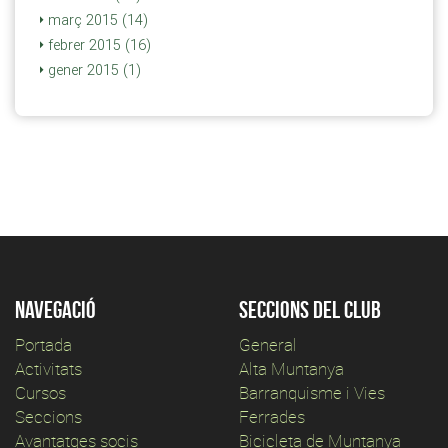
març 2015 (14)
febrer 2015 (16)
gener 2015 (1)
Navegació
Seccions del club
Portada
General
Activitats
Alta Muntanya
Cursos
Barranquisme i Vies
Seccions
Ferrades
Avantatges socis
Bicicleta de Muntanya