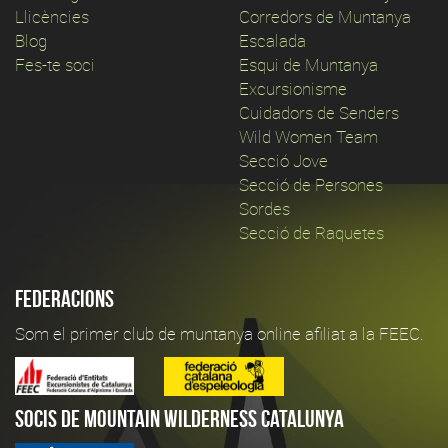
Llicències
Corredors de Muntanya
Blog
Escalada
Fes-te soci
Esqui de Muntanya
Excursionisme
Cuidadors de Senders
Wild Women Team
Secció Jove
Secció de Persones
Sordes
Secció de Raquetes
Federacions
Som el primer club de muntanya online afiliat a la FEEC.
Socis de Mountain Wilderness Catalunya