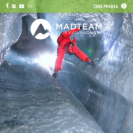
es
Zona privada