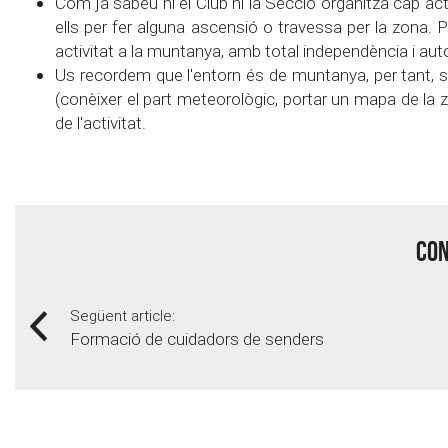
Com ja sabeu ni el Club ni la Secció organitza cap acti
ells per fer alguna ascensió o travessa per la zona. 
activitat a la muntanya, amb total independència i au
Us recordem que l'entorn és de muntanya, per tant, si
(conèixer el part meteorològic, portar un mapa de la zon
de l'activitat.
Con
Següent article:
Formació de cuidadors de senders