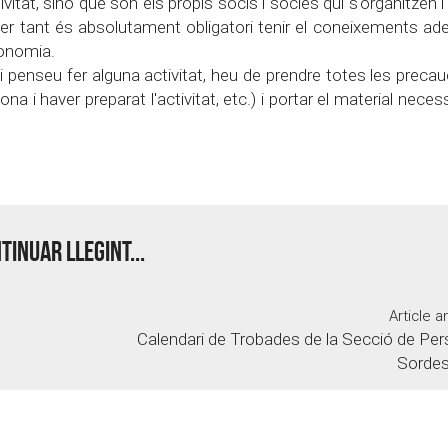
vitat, sinó que són els propis socis i sòcies qui s'organitzen 
Per tant és absolutament obligatori tenir el coneixements ad
tonomia.
 penseu fer alguna activitat, heu de prendre totes les preca
a i haver preparat l'activitat, etc.) i portar el material necess
tinuar llegint...
Article a
Calendari de Trobades de la Secció de Pe
Sordes