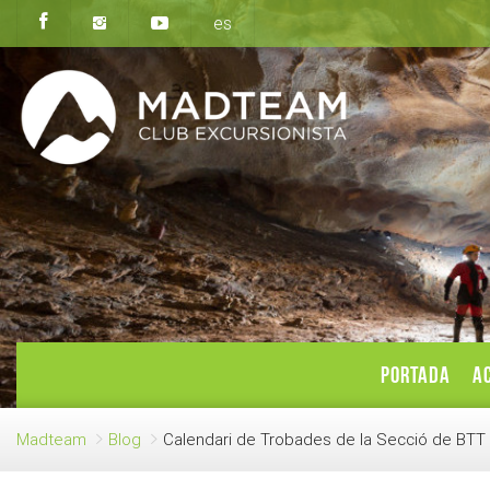
es
PORTADA
AC
Madteam
Blog
Calendari de Trobades de la Secció de BTT