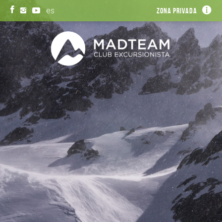
es
Zona privada