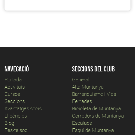
Navegació
Seccions del club
Portada
General
Activitats
Alta Muntanya
Cursos
Barranquisme i Vies
Seccions
Ferrades
Avantatges socis
Bicicleta de Muntanya
Llicències
Corredors de Muntanya
Blog
Escalada
Fes-te soci
Esqui de Muntanya