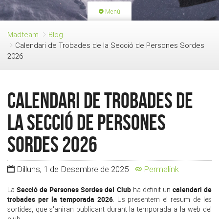
Menú
PORTADA
ACTIVITATS
Madteam
Blog
Calendari de Trobades de la Secció de Persones Sordes
LLICÈNCIES
RENOVACIÓ QUOTA
2026
BLOG
QUI SOM
FES-TE SOCI
Calendari de Trobades de
la Secció de Persones
Sordes 2026
Dilluns, 1 de Desembre de 2025
Permalink
Secció de Persones Sordes del Club
calendari de
La
ha definit un
trobades per la temporada 2026
. Us presentem el resum de les
sortides, que s'aniran publicant durant la temporada a la web del