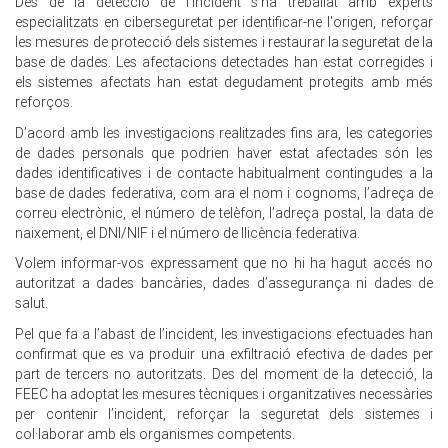
Des de la detecció de l'incident s'ha treballat amb experts
especialitzats en ciberseguretat per identificar-ne l'origen, reforçar
les mesures de protecció dels sistemes i restaurar la seguretat de la
base de dades. Les afectacions detectades han estat corregides i
els sistemes afectats han estat degudament protegits amb més
reforços.
D’acord amb les investigacions realitzades fins ara, les categories
de dades personals que podrien haver estat afectades són les
dades identificatives i de contacte habitualment contingudes a la
base de dades federativa, com ara el nom i cognoms, l’adreça de
correu electrònic, el número de telèfon, l’adreça postal, la data de
naixement, el DNI/NIF i el número de llicència federativa.
Volem informar-vos expressament que no hi ha hagut accés no
autoritzat a dades bancàries, dades d’assegurança ni dades de
salut.
Pel que fa a l’abast de l’incident, les investigacions efectuades han
confirmat que es va produir una exfiltració efectiva de dades per
part de tercers no autoritzats. Des del moment de la detecció, la
FEEC ha adoptat les mesures tècniques i organitzatives necessàries
per contenir l’incident, reforçar la seguretat dels sistemes i
col·laborar amb els organismes competents.