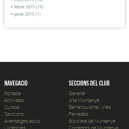
febrer 2015 (16)
gener 2015 (1)
Navegació
Seccions del club
Portada
General
Activitats
Alta Muntanya
Cursos
Barranquisme i Vies
Seccions
Ferrades
Avantatges socis
Bicicleta de Muntanya
Llicències
Corredors de Muntanya