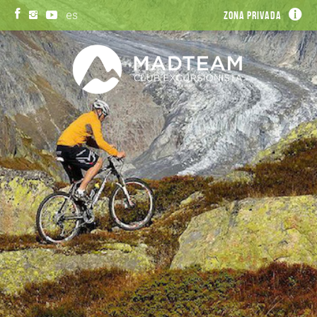
es
Zona privada