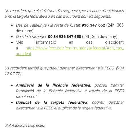
Us recordem que els telèfons d'emergència per a casos d'incidències
amb la targeta federativa o en cas d'accident són els següents:
936 347 652
Des de Catalunya i la resta de l'Estat:
(24h, 365
dies l’any)
00 34 936 347 650
Des de l'estranger:
(24h, 365 dies l’any)
Més informació en cas d'accident
a
https://www.feec.cat/fem-
muntanya/federat/#en_cas_
accident
Us recordem també que podeu demanar directament a la FEEC (934
12 07 77)
:
Ampliació de la llicència federativa
: podreu tramitar
l'ampliació de la llicència federativa a través de la FEEC
directament.
Duplicat de la targeta federativa
: podreu demanar
directament a la FEEC el duplicat de la targeta federativa.
Salutacions i feliç estiu!