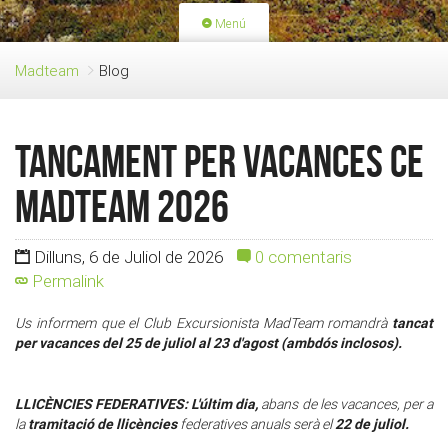
Menú
PORTADA
ACTIVITATS
Madteam
Blog
LLICÈNCIES
RENOVACIÓ QUOTA
BLOG
QUI SOM
TANCAMENT PER VACANCES CE
FES-TE SOCI
MADTEAM 2026
Dilluns, 6 de Juliol de 2026
0 comentaris
Permalink
tancat
Us informem que el Club Excursionista MadTeam romandrà
per vacances del 25 de juliol al 23 d'agost (ambdós inclosos).
LLICÈNCIES FEDERATIVES: L'últim dia,
abans de les vacances, per a
tramitació de llicències
22 de juliol.
la
federatives anuals serà el