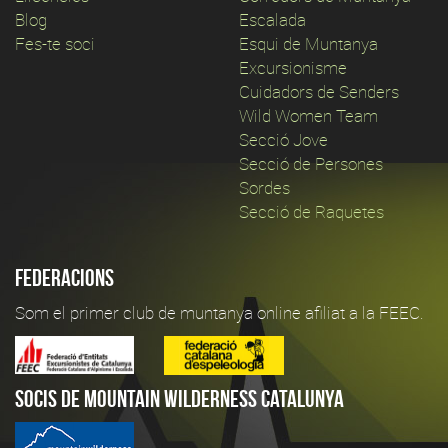
Blog
Escalada
Fes-te soci
Esqui de Muntanya
Excursionisme
Cuidadors de Senders
Wild Women Team
Secció Jove
Secció de Persones
Sordes
Secció de Raquetes
Federacions
Som el primer club de muntanya online afiliat a la FEEC.
Socis de Mountain Wilderness Catalunya