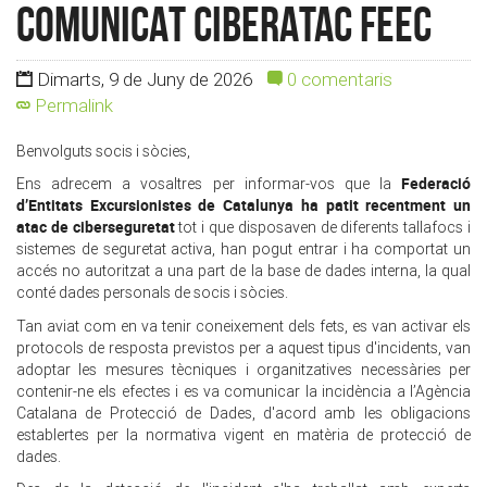
COMUNICAT CIBERATAC FEEC
Dimarts, 9 de Juny de 2026
0 comentaris
Permalink
Benvolguts socis i sòcies,
Federació
Ens adrecem a vosaltres per informar-vos que la
d’Entitats Excursionistes de Catalunya
ha patit recentment un
atac de ciberseguretat
tot i que disposaven de diferents tallafocs i
sistemes de seguretat activa, han pogut entrar i ha comportat un
accés no autoritzat a una part de la base de dades interna, la qual
conté dades personals de socis i sòcies.
Tan aviat com en va tenir coneixement dels fets, es van activar els
protocols de resposta previstos per a aquest tipus d'incidents, van
adoptar les mesures tècniques i organitzatives necessàries per
contenir-ne els efectes i es va comunicar la incidència a l’Agència
Catalana de Protecció de Dades, d'acord amb les obligacions
establertes per la normativa vigent en matèria de protecció de
dades.