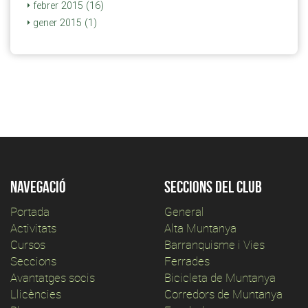
febrer 2015 (16)
gener 2015 (1)
Navegació
Seccions del club
Portada
General
Activitats
Alta Muntanya
Cursos
Barranquisme i Vies
Seccions
Ferrades
Avantatges socis
Bicicleta de Muntanya
Llicències
Corredors de Muntanya