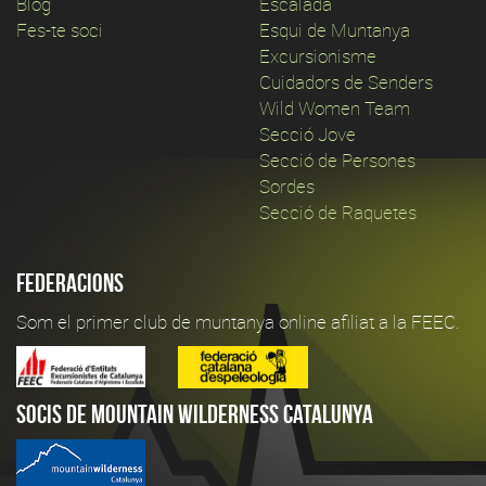
Blog
Escalada
Fes-te soci
Esqui de Muntanya
Excursionisme
Cuidadors de Senders
Wild Women Team
Secció Jove
Secció de Persones
Sordes
Secció de Raquetes
Federacions
Som el primer club de muntanya online afiliat a la FEEC.
Socis de Mountain Wilderness Catalunya