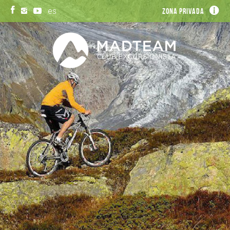
es
Zona privada