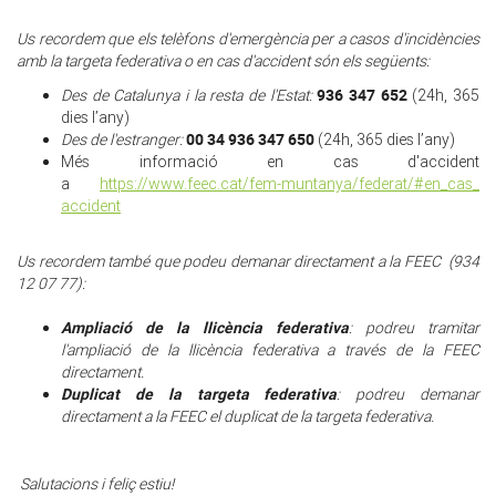
Us recordem que els telèfons d'emergència per a casos d'incidències
amb la targeta federativa o en cas d'accident són els següents:
936 347 652
Des de Catalunya i la resta de l'Estat:
(24h, 365
dies l’any)
00 34 936 347 650
Des de l'estranger:
(24h, 365 dies l’any)
Més informació en cas d'accident
a
https://www.feec.cat/fem-
muntanya/federat/#en_cas_
accident
Us recordem també que podeu demanar directament a la FEEC (934
12 07 77)
:
Ampliació de la llicència federativa
: podreu tramitar
l'ampliació de la llicència federativa a través de la FEEC
directament.
Duplicat de la targeta federativa
: podreu demanar
directament a la FEEC el duplicat de la targeta federativa.
Salutacions i feliç estiu!