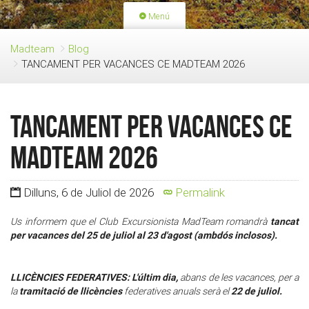
Menú
PORTADA
ACTIVITATS
Madteam
Blog
TANCAMENT PER VACANCES CE MADTEAM 2026
LLICÈNCIES
RENOVACIÓ QUOTA
BLOG
QUI SOM
TANCAMENT PER VACANCES CE
FES-TE SOCI
MADTEAM 2026
Dilluns, 6 de Juliol de 2026
Permalink
tancat
Us informem que el Club Excursionista MadTeam romandrà
per vacances del 25 de juliol al 23 d'agost (ambdós inclosos).
LLICÈNCIES FEDERATIVES: L'últim dia,
abans de les vacances, per a
tramitació de llicències
22 de juliol.
la
federatives anuals serà el