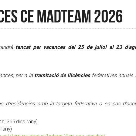
CES CE MADTEAM 2026
tancat per vacances del 25 de juliol al 23 d'a
mandrà
tramitació de llicències
nces, per a la
federatives anuals 
 d'incidències amb la targeta federativa o en cas d'acc
h, 365 dies l’any)
l’any)
c.cat/fem-
muntanya/federat/#en_cas_
accident