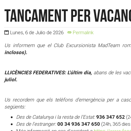
TANCAMENT PER VACAN
Lunes, 6 de Julio de 2026
Permalink
Us informem que el Club Excursionista MadTeam ro
inclosos).
LLICÈNCIES FEDERATIVES: L'últim dia,
abans de les vaca
juliol.
Us recordem que els telèfons d'emergència per a casos
següents:
936 347 652
Des de Catalunya i la resta de l'Estat:
(24
00 34 936 347 650
Des de l'estranger:
(24h, 365 dies 
Més informació en cas d'accident a
https://www.fee