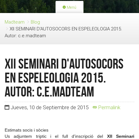
Menú
PORTADA
ACTIVIDADES
Madteam
Blog
XII SEMINARI D'AUTOSOCORS EN ESPELEOLOGIA 2015.
LICENCIAS
RENOVACIÓN CUOTA
Autor: c.e.madteam
BLOG
QUIEN SOMOS
HAZTE SOCIO
XII SEMINARI D'AUTOSOCORS
EN ESPELEOLOGIA 2015.
Autor: c.e.madteam
Jueves, 10 de Septiembre de 2015
Permalink
Estimats socis i sòcies
Us adjuntem triptic i el full d'inscripció del
XII Seminari