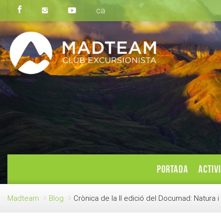
ca
PORTADA
ACTIV
Madteam
Blog
Crònica de la II edició del Documad: Natura i