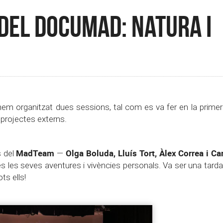
ó del Documad: Natura i
hem organitzat dues sessions, tal com es va fer en la primer
 projectes externs.
MadTeam
Olga Boluda, Lluís Tort, Àlex Correa i Ca
s del
—
es les seves aventures i vivències personals. Va ser una tar
ts ells!