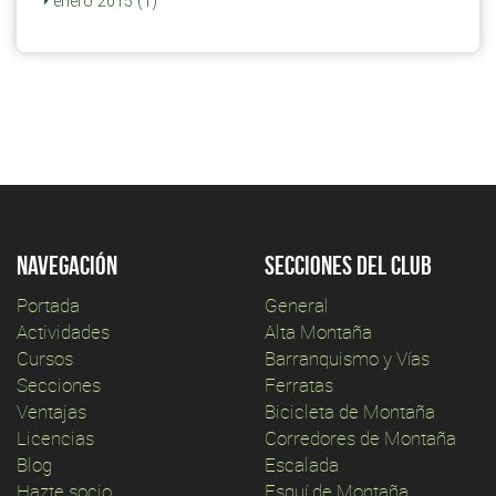
enero 2015 (1)
Navegación
Secciones del club
Portada
General
Actividades
Alta Montaña
Cursos
Barranquismo y Vías
Secciones
Ferratas
Ventajas
Bicicleta de Montaña
Licencias
Corredores de Montaña
Blog
Escalada
Hazte socio
Esquí de Montaña