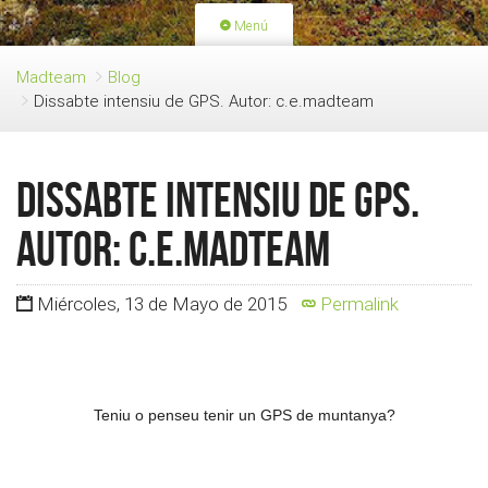
Menú
PORTADA
ACTIVIDADES
Madteam
Blog
Dissabte intensiu de GPS. Autor: c.e.madteam
LICENCIAS
RENOVACIÓN CUOTA
BLOG
QUIEN SOMOS
Dissabte intensiu de GPS.
HAZTE SOCIO
Autor: c.e.madteam
Miércoles, 13 de Mayo de 2015
Permalink
Teniu o penseu tenir un GPS de muntanya?