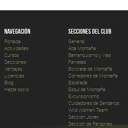
Navegación
Secciones del club
Portada
General
Actividades
Alta Montaña
Cursos
Barranquismo y Vías
Secciones
Ferratas
Ventajas
Bicicleta de Montaña
Licencias
Corredores de Montaña
Blog
Escalada
Hazte socio
Esquí de Montaña
Excursionismo
Cuidadores de Senderos
Wild Women Team
Sección Joven
Sección de Personas