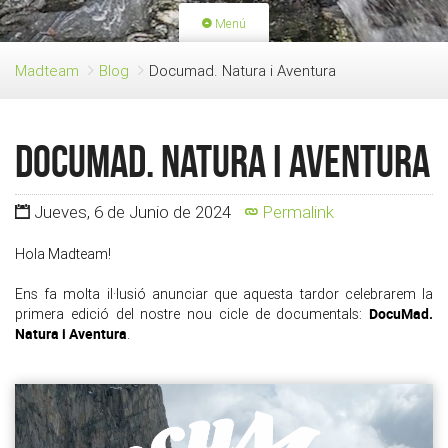
Menú
PORTADA
ACTIVIDADES
Madteam
Blog
Documad. Natura i Aventura
LICENCIAS
RENOVACIÓN CUOTA
BLOG
QUIEN SOMOS
Documad. Natura i Aventura
HAZTE SOCIO
Jueves, 6 de Junio de 2024
Permalink
Hola Madteam!
Ens fa molta il·lusió anunciar que aquesta tardor celebrarem la
DocuMad.
primera edició del nostre nou cicle de documentals:
Natura i Aventura
.