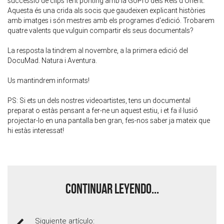
successió de clips fent ponting amb la GoPro dels Reis d'Orient.
Aquesta és una crida als socis que gaudeixen explicant històries
amb imatges i són mestres amb els programes d'edició. Trobarem
quatre valents que vulguin compartir els seus documentals?
La resposta la tindrem al novembre, a la primera edició del
DocuMad. Natura i Aventura.
Us mantindrem informats!
PS: Si ets un dels nostres videoartistes, tens un documental
preparat o estàs pensant a fer-ne un aquest estiu, i et fa il·lusió
projectar-lo en una pantalla ben gran, fes-nos saber ja mateix que
hi estàs interessat!
Continuar leyendo...
Siguiente artículo: