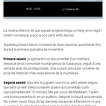
La nostra intenció és que aquest projecte tingui un llarg recorregut i
volem començar a poc a poc però amb decisió.
Aquesta primera edició constarà de dues sessions que tindran lloc
durant la primera quinzena de novembre.
Primera sessió
: projectarem un documental d'un membre
destacat de la comunitat muntanyenca de Catalunya, seguit d'una
xerrada amb els protagonistes. Una ocasió única per conèixer de
prop les històries més inspiradores de la muntanya.
Segona sessió
: aquí ens la juguem una mica, però estem segurs
que serà un èxit! Seleccionarem quatre documentals curts
(aproximadament 10 minuts) fets per socis del Madteam. Farem
una bona presentació en un auditori i després hi haurà una xerrada.
No volem veure fotos de les darreres vacances a Benidorm ni una