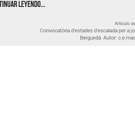
inuar leyendo...
Artículo an
Convocatòria d’estades d’escalada per a jo
Berguedà. Autor: c.e.m