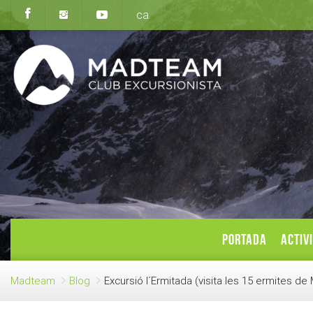
ca
PORTADA
ACTIV
Madteam
Blog
Excursió l´Ermitada (visita les 15 ermites d