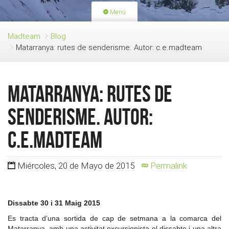
Menú
PORTADA
ACTIVIDADES
Madteam
Blog
Matarranya: rutes de senderisme. Autor: c.e.madteam
LICENCIAS
RENOVACIÓN CUOTA
BLOG
QUIEN SOMOS
Matarranya: rutes de
HAZTE SOCIO
senderisme. Autor:
c.e.madteam
Miércoles, 20 de Mayo de 2015
Permalink
Dissabte 30 i 31 Maig 2015
Es tracta d’una sortida de cap de setmana a la comarca del
Matarranya, amb una activitat excursionista el dissabte i una altra