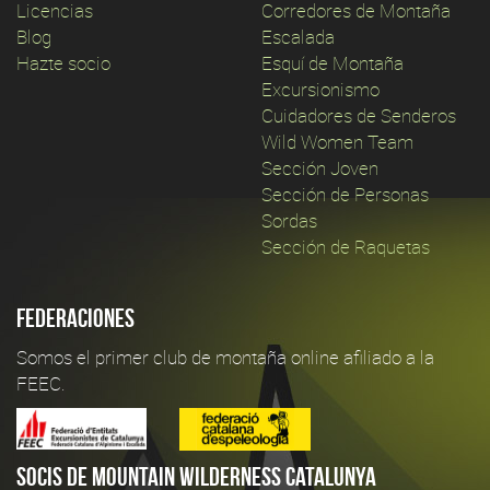
Licencias
Corredores de Montaña
Blog
Escalada
Hazte socio
Esquí de Montaña
Excursionismo
Cuidadores de Senderos
Wild Women Team
Sección Joven
Sección de Personas
Sordas
Sección de Raquetas
Federaciones
Somos el primer club de montaña online afiliado a la
FEEC.
Socis de Mountain Wilderness Catalunya