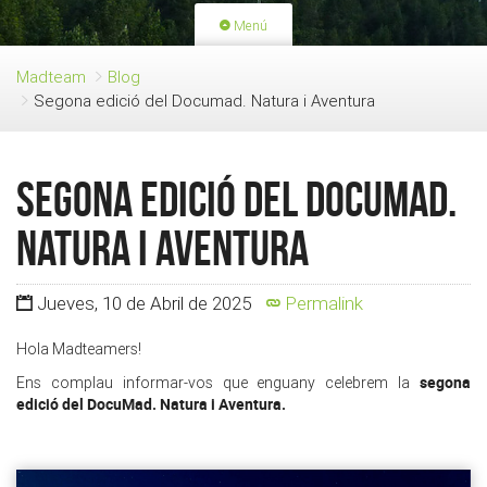
Menú
PORTADA
ACTIVIDADES
Madteam
Blog
Segona edició del Documad. Natura i Aventura
LICENCIAS
RENOVACIÓN CUOTA
BLOG
QUIEN SOMOS
Segona edició del Documad.
HAZTE SOCIO
Natura i Aventura
Jueves, 10 de Abril de 2025
Permalink
Hola Madteamers!
segona
Ens complau informar-vos que enguany celebrem la
edició del DocuMad. Natura i Aventura.