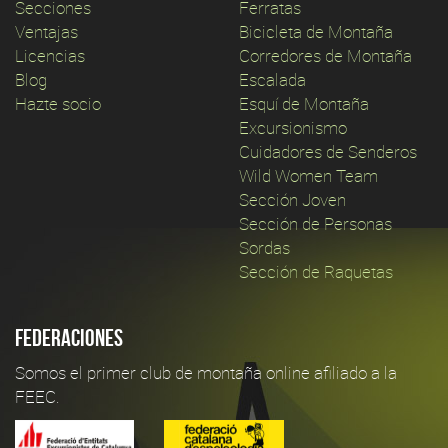
Secciones
Ferratas
Ventajas
Bicicleta de Montaña
Licencias
Corredores de Montaña
Blog
Escalada
Hazte socio
Esquí de Montaña
Excursionismo
Cuidadores de Senderos
Wild Women Team
Sección Joven
Sección de Personas
Sordas
Sección de Raquetas
Federaciones
Somos el primer club de montaña online afiliado a la
FEEC.