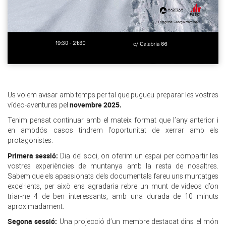
Us volem avisar amb temps per tal que pugueu preparar les vostres
novembre 2025.
vídeo-aventures pel
Tenim pensat continuar amb el mateix format que l’any anterior i
en ambdós casos tindrem l’oportunitat de xerrar amb els
protagonistes.
Primera sessió:
Dia del soci, on oferim un espai per compartir les
vostres experiències de muntanya amb la resta de nosaltres.
Sabem que els apassionats dels documentals fareu uns muntatges
excel·lents, per això ens agradaria rebre un munt de vídeos d’on
triar-ne 4 de ben interessants, amb una durada de 10 minuts
aproximadament.
Segona sessió:
Una projecció d’un membre destacat dins el món